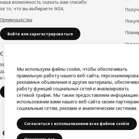
наша возможность сказать вам спасибо
за то, что вы выбираете IKEA.
Получ
Преимущества
Покуп
Плани
Войти или зарегистрироваться
Устан
обору
С заботой о вашем бизнесе
Дизай
Мы в IKEA, предлагаем безупречный
Мы используем файлы cookie, чтобы обеспечивать
дизайн, вариации стилей, отличные цены
Замер
правильную работу нашего веб-сайта, персонализирова
и надёжное качество.
рекламные объявления и другие материалы, обеспечив
Сборк
работу функций социальных сетей и анализировать
IKEA для бизнеса
сетевой трафик. Мы также предоставляем информацию
использовании вами нашего веб-сайта своим партнерам
социальным сетям, рекламе и аналитическим системам.
Согласиться с использованием всех файлов cookie