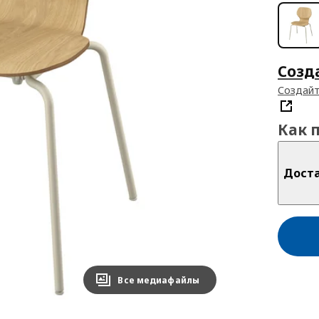
Созд
Создайт
Как 
Дост
Все медиафайлы