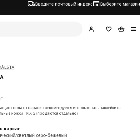
Введите почтовый индекс
Выберите магазин
Hej!
Войти
Список покупо
Корзина 
KÅLSTA
TA
а 39€
ДС
защиты пола от царапин рекомендуется использовать наклейки на
льные ножки TRIXIG (продаются отдельно).
ь каркас
ческий/светлый серо-бежевый