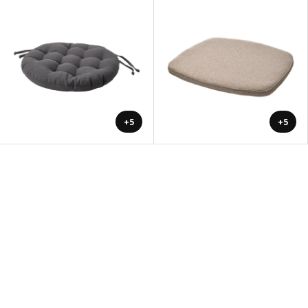
+5
+5