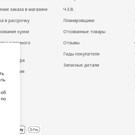
ение заказа в магазине
Ч.З.В.
ка в рассрочку
Планировщики
рование кухни
Отозванные товары
овка кухонного
Отзывы
дования
Гиды покупателя
н интерьера
Запасные детали
 помещения
ть
ать
а
 об
 по