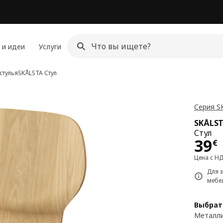
 и идеи
Услуги
стулья
SKÅLSTA
Стул
Серия S
SKÅLS
Стул
Цен
39
€
Цена с Н
Для 
мебе
Выбрат
Металли