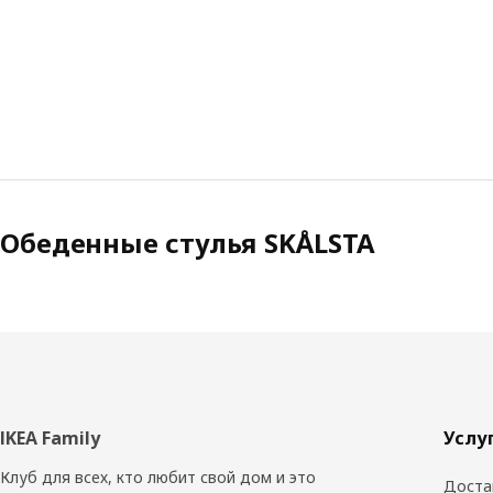
Обеденные стулья SKÅLSTA
Нижний
IKEA Family
Услу
колонтитул
Клуб для всех, кто любит свой дом и это
Доста