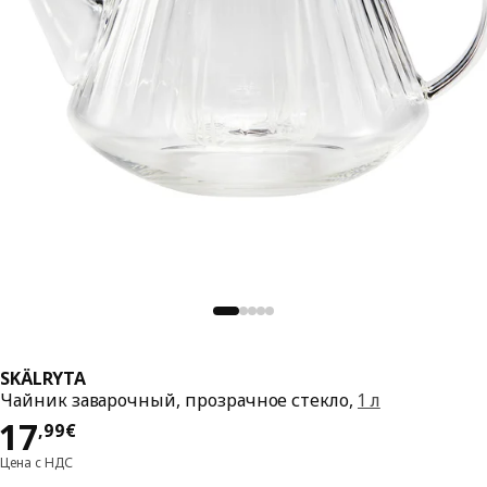
SKÄLRYTA
Чайник заварочный, прозрачное стекло,
1 л
Цена 17,99€
17
,
99
€
Цена с НДС