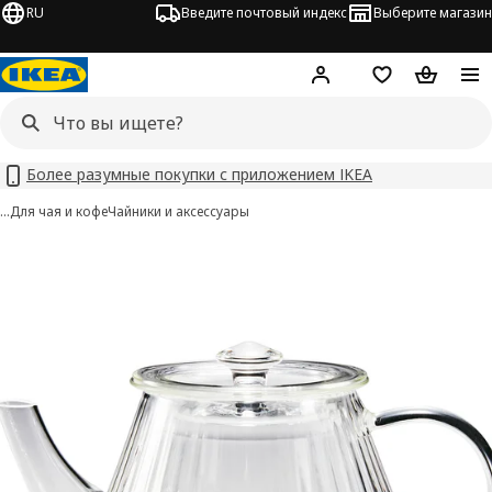
RU
Введите почтовый индекс
Выберите магазин
Hej!
Войти
Список покупо
Корзина 
Более разумные покупки с приложением IKEA
…
Для чая и кофе
Чайники и аксессуары
SKÄLRYTA изображения
 изображения