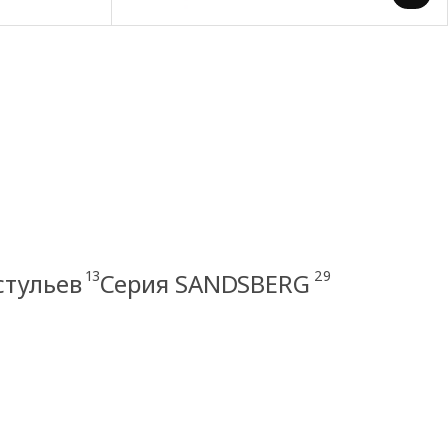
13
29
стульев
Серия SANDSBERG