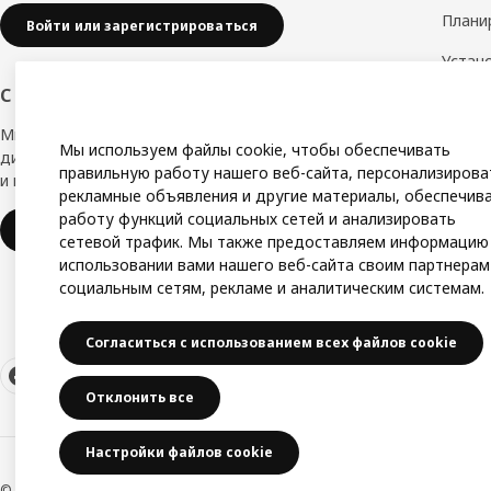
Плани
Войти или зарегистрироваться
Устан
обору
С заботой о вашем бизнесе
Дизай
Мы в IKEA, предлагаем безупречный
Мы используем файлы cookie, чтобы обеспечивать
дизайн, вариации стилей, отличные цены
Замер
правильную работу нашего веб-сайта, персонализирова
и надёжное качество.
рекламные объявления и другие материалы, обеспечив
Сборк
работу функций социальных сетей и анализировать
IKEA для бизнеса
сетевой трафик. Мы также предоставляем информацию
использовании вами нашего веб-сайта своим партнерам
социальным сетям, рекламе и аналитическим системам.
Согласиться с использованием всех файлов cookie
Отклонить все
Настройки файлов cookie
© Inter IKEA Systems B.V. 1999-2026