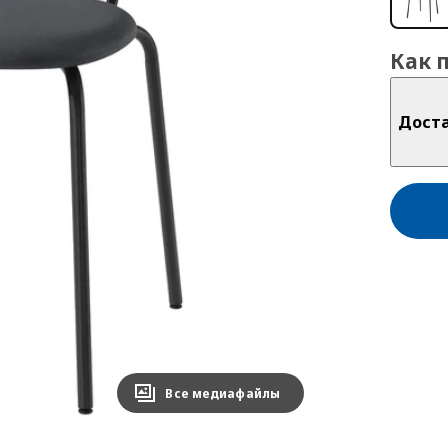
Как 
Дост
Все медиафайлы