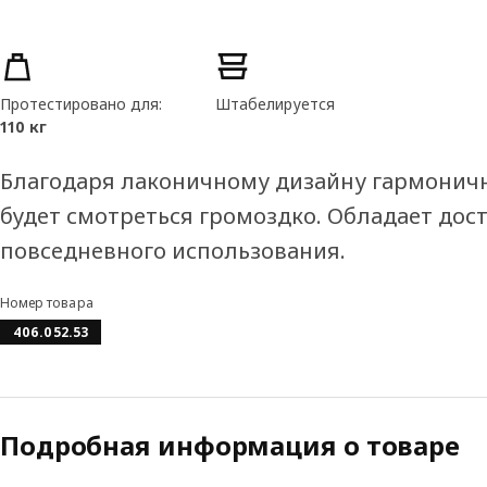
Характеристики товара
Протестировано для:
Штабелируется
110 кг
Благодаря лаконичному дизайну гармоничн
будет смотреться громоздко. Обладает дос
повседневного использования.
Номер товара
406.052.53
Подробная информация о товаре