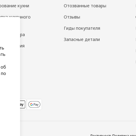
рование кухни
Отозванные товары
овка кухонного
Отзывы
дования
Гиды покупателя
н интерьера
Запасные детали
 помещения
ть
ать
а
 об
 по
Доступность
Политика ко