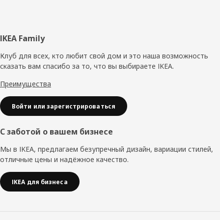
рассказать им о вымирающих животных, — говорит
разработчик ассортимента Анна Эдлунд. — Благодаря
помощи Nordens Ark наши мягкие игрушки и
иллюстрации стали еще более реалистичными».
Нижний
IKEA Family
Разработчик ассортимента Хорхе Омар Сантойо
Энайне рассказывает: «Создавать развивающие
колонтитул
Клуб для всех, кто любит свой дом и это наша возможность
материалы без текста сложно. Но я думаю, что мы
сказать вам спасибо за то, что вы выбираете IKEA.
неплохо справились — с книгой для раскрашивания
Преимущества
SANDLÖPARE вы узнаете, какой у птиц размах крыльев
и как определить животное по отпечатку лапы».
Войти или зарегистрироваться
Смотрите, как комната оживает
С заботой о вашем бизнесе
Чтобы устроить саванну дома, много не нужно.
Поменяйте постельное белье, наденьте чехол на
Мы в IKEA, предлагаем безупречный дизайн, вариации стилей,
табурет или приклейте декоративные наклейки на
отличные цены и надёжное качество.
стены и стойки кровати, и вот детская превратилась в
настоящее царство животных!
IKEA для бизнеса