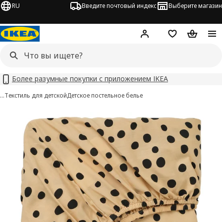
RU
Введите почтовый индекс
Выберите магазин
Hej!
Войти
Список покупо
Корзина 
Более разумные покупки с приложением IKEA
…
Текстиль для детской
Детское постельное белье
SANDLÖPARE изображения
 изображения