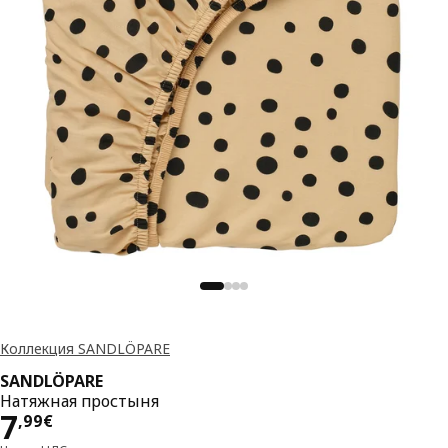
Коллекция SANDLÖPARE
SANDLÖPARE
Натяжная простыня
Цена 7,99€
7
,
99
€