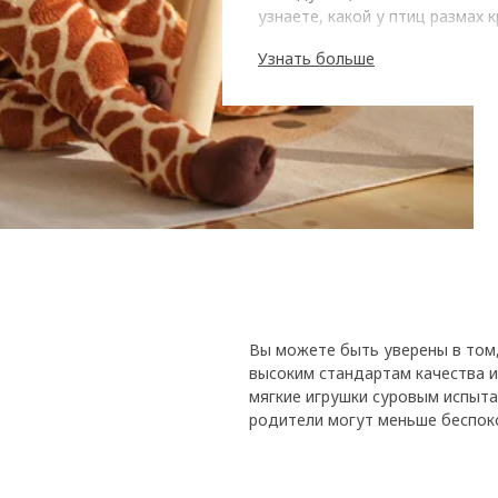
узнаете, какой у птиц размах 
Узнать больше
Смотрите, как комната 
Чтобы устроить саванну дома,
чехол на табурет или приклейт
детская превратилась в насто
Вы можете быть уверены в том
высоким стандартам качества и
мягкие игрушки суровым испыта
родители могут меньше беспок