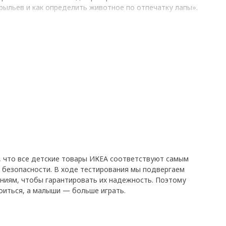
крыльев и как определить животное по отпечатку лапы».
оживает
 много не нужно. Поменяйте постельное белье, наденьте
е декоративные наклейки на стены и стойки кровати, и вот
ящее царство животных!
, что все детские товары ИКЕА соответствуют самым
 безопасности. В ходе тестирования мы подвергаем
ниям, чтобы гарантировать их надежность. Поэтому
оиться, а малыши — больше играть.