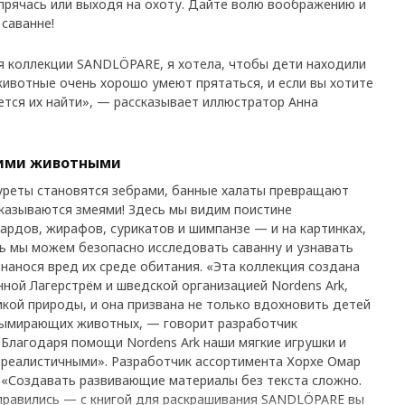
 прячась или выходя на охоту. Дайте волю воображению и
 саванне!
 коллекции SANDLÖPARE, я хотела, чтобы дети находили
ивотные очень хорошо умеют прятаться, и если вы хотите
дется их найти», — рассказывает иллюстратор Анна
кими животными
реты становятся зебрами, банные халаты превращают
оказываются змеями! Здесь мы видим поистине
рдов, жирафов, сурикатов и шимпанзе — и на картинках,
ерь мы можем безопасно исследовать саванну и узнавать
 нанося вред их среде обитания. «Эта коллекция создана
ной Лагерстрём и шведской организацией Nordens Ark,
кой природы, и она призвана не только вдохновить детей
о вымирающих животных, — говорит разработчик
Благодаря помощи Nordens Ark наши мягкие игрушки и
 реалистичными». Разработчик ассортимента Хорхе Омар
 «Создавать развивающие материалы без текста сложно.
справились — с книгой для раскрашивания SANDLÖPARE вы