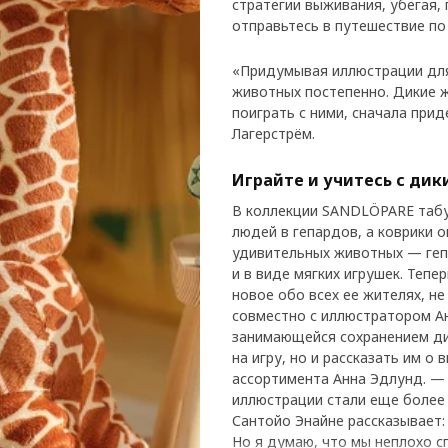
стратегии выживания, убегая,
отправьтесь в путешествие по
«Придумывая иллюстрации для
животных постепенно. Дикие ж
поиграть с ними, сначала при
Лагерстрём.
Играйте и учитесь с ди
В коллекции SANDLÖPARE табу
людей в гепардов, а коврики 
удивительных животных — гепа
и в виде мягких игрушек. Теп
новое обо всех ее жителях, не
совместно с иллюстратором Ан
занимающейся сохранением ди
на игру, но и рассказать им 
ассортимента Анна Эдлунд. — 
иллюстрации стали еще более
Сантойо Энайне рассказывает:
Но я думаю, что мы неплохо 