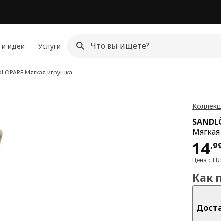
 и идеи
Услуги
DLÖPARE
Мягкая игрушка
Коллек
SANDL
Мягкая
Цен
14
,
9
Цена с Н
Как 
Дост