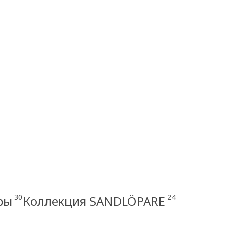
30
24
ры
Коллекция SANDLÖPARE