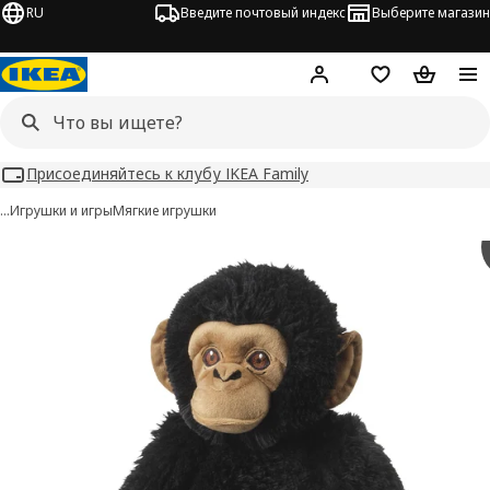
RU
Введите почтовый индекс
Выберите магазин
Hej!
Войти
Список покупо
Корзина 
Присоединяйтесь к клубу IKEA Family
…
Игрушки и игры
Мягкие игрушки
SANDLÖPARE изображения
 изображения