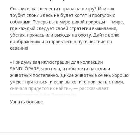
Слышите, как шелестит трава на ветру? Или как
трубит слон? Здесь не будет котят и прогулок с
собаками. Теперь вы в мире дикой природы — мире,
где каждый следует своей стратегии выживания,
убегая, прячась или выходя на охоту. Дайте волю
воображению и отправьтесь в путешествие по
саванне!
«Придумывая иллюстрации для коллекции
SANDLÖPARE, я хотела, чтобы дети находили
животных постепенно. Дикие животные очень хорошо
умеют прятаться, и если вы хотите поиграть с ними,
сначала придется их найти», — рассказывает
иллюстратор Анна Лагерстрём.
Узнать больше
Играйте и учитесь с дикими животными
В коллекции SANDLÖPARE табуреты становятся
зебрами, банные халаты превращают людей в
гепардов, а коврики оказываются змеями! Здесь мы
видим поистине удивительных животных — гепардов,