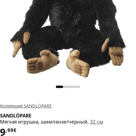
Коллекция SANDLÖPARE
SANDLÖPARE
Мягкая игрушка, шимпанзе/чёрный,
32 см
Цена 9,99€
9
,
99
€