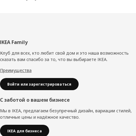
Чтобы устроить саванну дома, много не нужно.
Поменяйте постельное белье, наденьте чехол на
табурет или приклейте декоративные наклейки на
стены и стойки кровати, и вот детская превратилась в
настоящее царство животных!
Нижний
IKEA Family
колонтитул
Клуб для всех, кто любит свой дом и это наша возможность
сказать вам спасибо за то, что вы выбираете IKEA.
Преимущества
Войти или зарегистрироваться
С заботой о вашем бизнесе
Мы в IKEA, предлагаем безупречный дизайн, вариации стилей,
отличные цены и надёжное качество.
IKEA для бизнеса