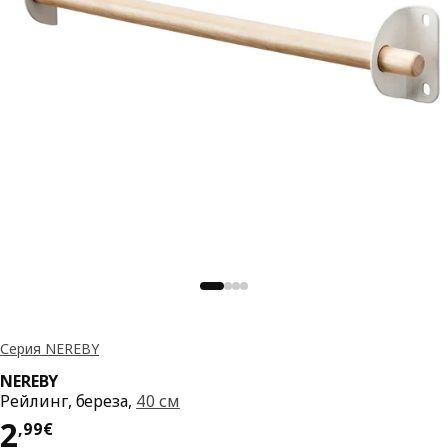
Серия NEREBY
NEREBY
Рейлинг, береза,
40 см
Цена 2,99€
2
,
99
€