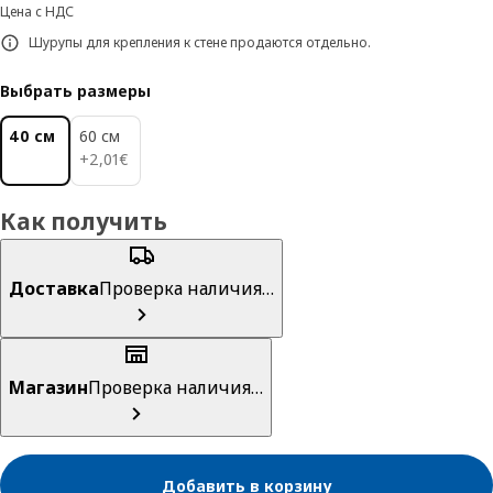
Цена с НДС
Шурупы для крепления к стене продаются отдельно.
Выбрать размеры
40 см
60 см
2,01€
+
2
,
01
€
Как получить
Доставка
Проверка наличия…
Магазин
Проверка наличия…
Добавить в корзину