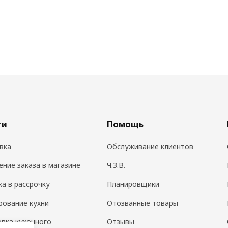
ги
Помощь
вка
Обслуживание клиентов
ение заказа в магазине
Ч.З.В.
ка в рассрочку
Планировщики
рование кухни
Отозванные товары
овка кухонного
Отзывы