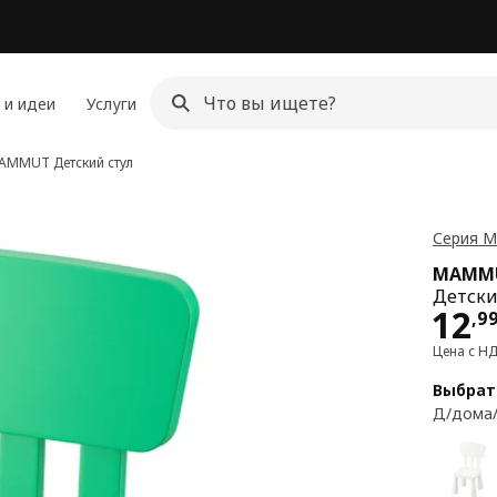
 и идеи
Услуги
AMMUT
Детский стул
Серия 
MAMM
Детски
Цен
12
,
9
Цена с Н
Выбрат
Д/дома/