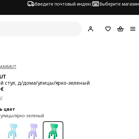
Введите почтовый индекс
Выберите магазин
Hej!
Войти
Список покупо
Корзина 
MAMMUT
UT
й стул, д/дома/улицы/ярко-зеленый
а 12,99€
9
€
ДС
ь цвет
улицы/ярко-зеленый