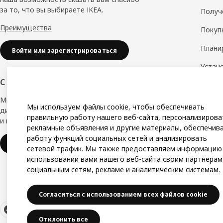
за то, что вы выбираете IKEA.
Получ
Преимущества
Покуп
Плани
Войти или зарегистрироваться
Устан
обору
С заботой о вашем бизнесе
Дизай
Мы в IKEA, предлагаем безупречный
Мы используем файлы cookie, чтобы обеспечивать
дизайн, вариации стилей, отличные цены
Замер
правильную работу нашего веб-сайта, персонализирова
и надёжное качество.
рекламные объявления и другие материалы, обеспечив
Сборк
работу функций социальных сетей и анализировать
IKEA для бизнеса
сетевой трафик. Мы также предоставляем информацию
использовании вами нашего веб-сайта своим партнерам
социальным сетям, рекламе и аналитическим системам.
Согласиться с использованием всех файлов cookie
Отклонить все