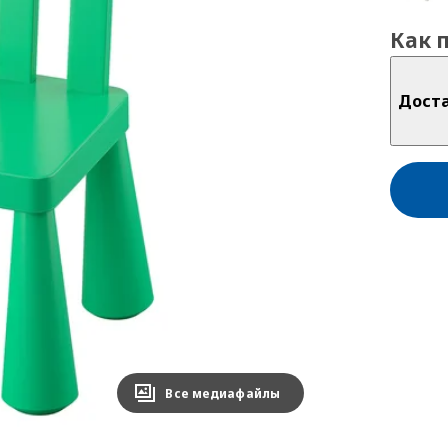
Как 
Дост
Все медиафайлы