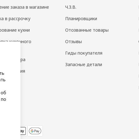
ение заказа в магазине
Ч.З.В.
ка в рассрочку
Планировщики
рование кухни
Отозванные товары
овка кухонного
Отзывы
дования
Гиды покупателя
н интерьера
Запасные детали
 помещения
ть
ать
а
 об
 по