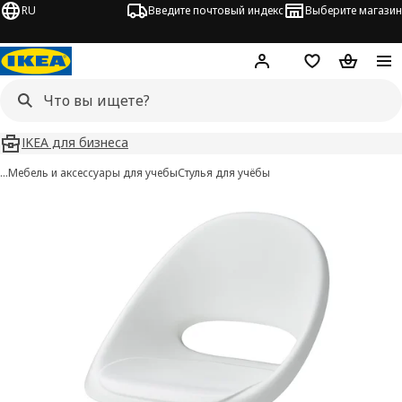
RU
Введите почтовый индекс
Выберите магазин
Hej!
Войти
Список покупо
Корзина 
IKEA для бизнеса
…
Мебель и аксессуары для учебы
Стулья для учёбы
LOBERGET / SIBBEN изображения
 изображения