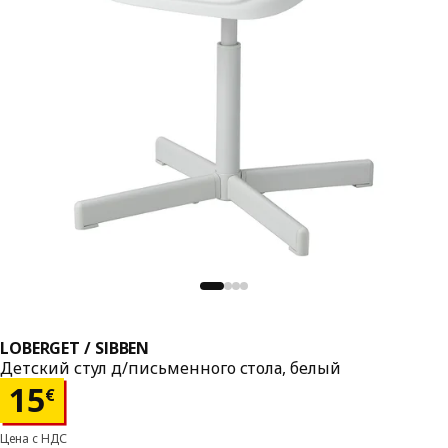
LOBERGET / SIBBEN
Детский стул д/письменного стола, белый
Цена 15€
15
€
Цена с НДС