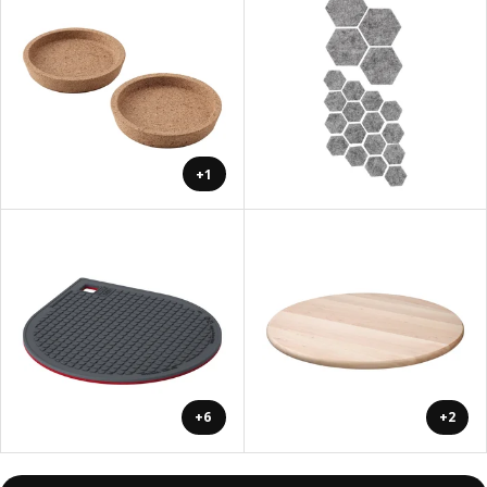
+1
+6
+2