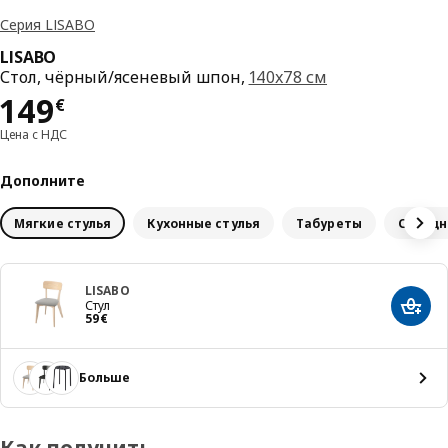
Серия LISABO
LISABO
Стол, чёрный/ясеневый шпон,
140x78 см
Цена 149€
149
€
Цена с НДС
Дополните
Мягкие стулья
Кухонные стулья
Табуреты
Складн
LISABO
Стул
Добав
Цена 59€
59
€
Больше