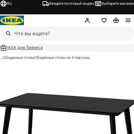
RU
Введите почтовый индекс
Выберите магазин
Hej!
Войти
Список покупо
Корзина 
IKEA для бизнеса
…
Обеденные столы
Обеденные столы на 4 персоны
LISABO изображения
 изображения