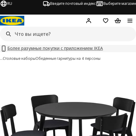
RU
Введите почтовый индекс
Выберите магазин
Hej!
Войти
Список покупо
Корзина 
Более разумные покупки с приложением IKEA
…
Столовые наборы
Обеденные гарнитуры на 4 персоны
LISABO / LISABO изображения
 изображения