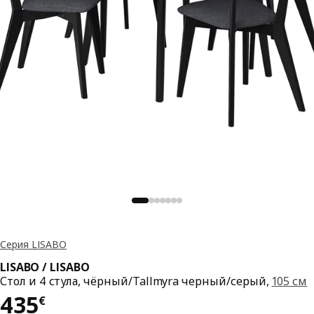
Серия LISABO
LISABO / LISABO
Стол и 4 стула, чёрный/Tallmyra черный/серый,
105 см
Цена 435€
435
€