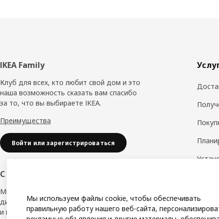
Нижний
IKEA Family
Услу
колонтитул
Клуб для всех, кто любит свой дом и это
Доста
наша возможность сказать вам спасибо
за то, что вы выбираете IKEA.
Получ
Преимущества
Покуп
Плани
Войти или зарегистрироваться
Устан
обору
С заботой о вашем бизнесе
Дизай
Мы в IKEA, предлагаем безупречный
Мы используем файлы cookie, чтобы обеспечивать
дизайн, вариации стилей, отличные цены
Замер
правильную работу нашего веб-сайта, персонализирова
и надёжное качество.
рекламные объявления и другие материалы, обеспечив