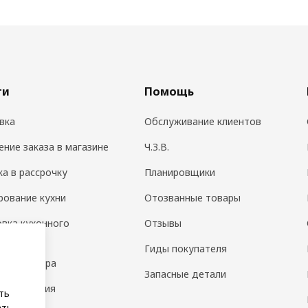
ги
Помощь
вка
Обслуживание клиентов
ение заказа в магазине
Ч.З.В.
ка в рассрочку
Планировщики
рование кухни
Отозванные товары
овка кухонного
Отзывы
дования
Гиды покупателя
н интерьера
Запасные детали
 помещения
ть
ать