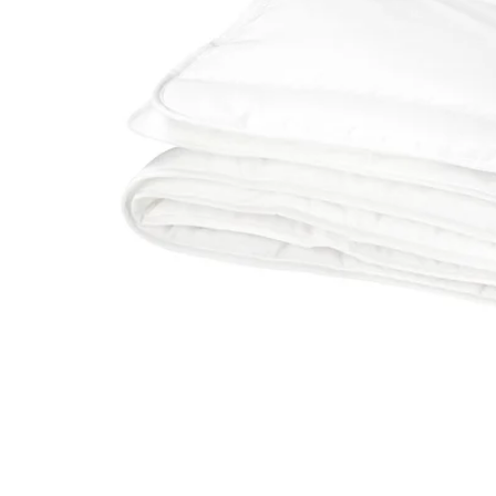
Image zoomed out, normal view