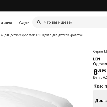
 и идеи
Услуги
ки для детских кроваток
LEN
Одеяло для детской кроватки
Серия L
LEN
Одеяло
Цен
8
,
99
€
Цена с Н
Как 
Дост