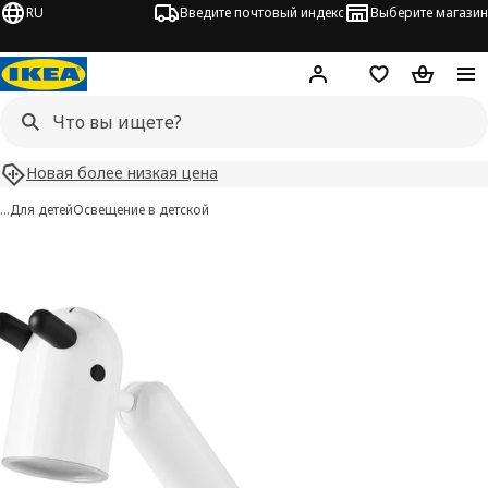
RU
Введите почтовый индекс
Выберите магазин
Hej!
Войти
Список покупо
Корзина 
Новая более низкая цена
…
Для детей
Освещение в детской
KRUX изображения
 изображения