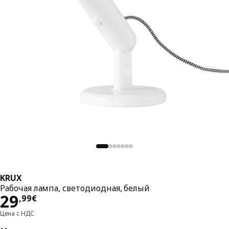
KRUX
Рабочая лампа, светодиодная, белый
Цена 29,99€
29
,
99
€
Цена с НДС