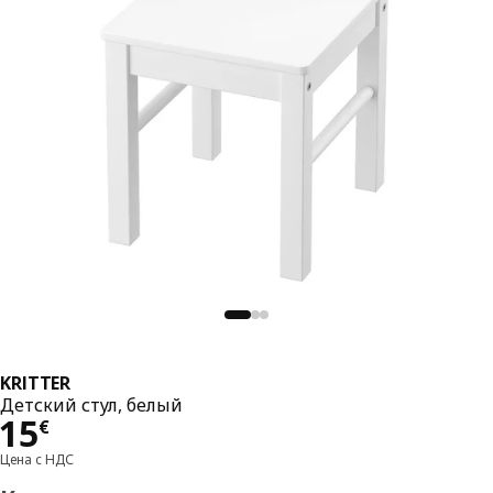
KRITTER
Детский стул, белый
Цена 15€
15
€
Цена с НДС