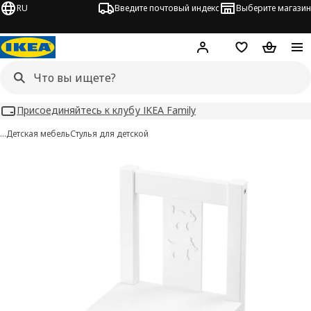
RU
Введите почтовый индекс
Выберите магазин
Hej!
Войти
Список покупо
Корзина 
Присоединяйтесь к клубу IKEA Family
…
Детская мебель
Стулья для детской
KRITTER изображения
 изображения