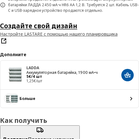
батарейки ЛАДДА 2450 мА·ч HR6 AA 1,2 В. Требуется 2 шт. Кабель USB-
C и USB-зарядное устройство продаются отдельно.
Создайте свой дизайн
Настройте LASTARE с помощью нашего планировщика
Дополните
LADDA
Аккумуляторная батарейка, 1900 мА•ч
Цена 5€/4 шт
5
€
/4 шт
Добав
1,25€/шт
Больше
Как получить