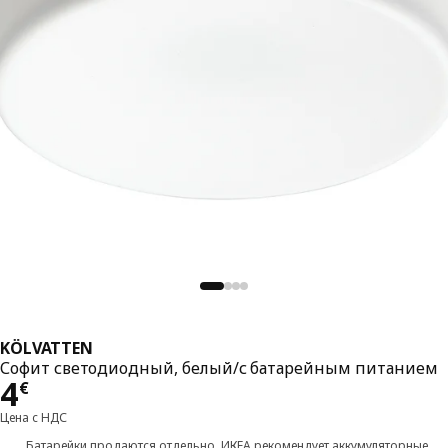
KÖLVATTEN
Софит светодиодный, белый/с батарейным питанием
Цена 4€
4
€
Цена с НДС
Батарейки продаются отдельно. ИКЕА рекомендует аккумуляторные