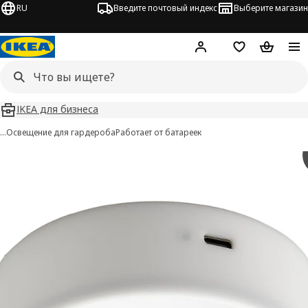
RU
Введите почтовый индекс
Выберите магазин
Hej!
Войти
Список покупо
Корзина 
IKEA для бизнеса
…
Освещение для гардероба
Работает от батареек
KÖLVATTEN изображения
 изображения