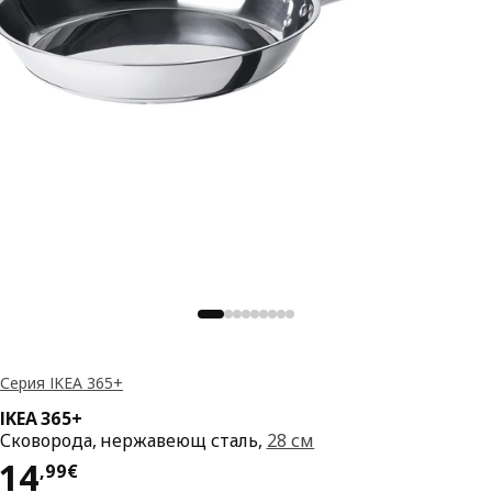
Серия IKEA 365+
IKEA 365+
Сковорода, нержавеющ сталь,
28 см
Цена 14,99€
14
,
99
€