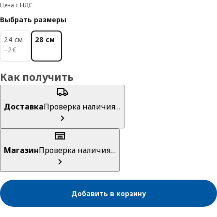
Цена с НДС
Выбрать размеры
24 см
28 см
2€
−
2
€
Как получить
Доставка
Проверка наличия…
Магазин
Проверка наличия…
Добавить в корзину