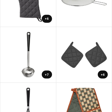
+6
+7
+6