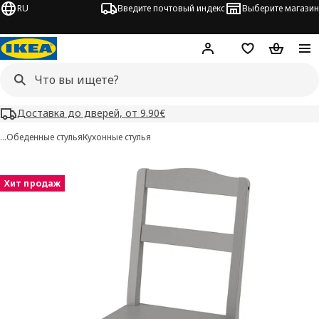
RU
Введите почтовый индекс
Выберите магазин
Hej!
Войти
Список покупо
Корзина 
Доставка до дверей, от 9.90€
…
Обеденные стулья
Кухонные стулья
HAUGA изображения
 изображения
Хит продаж