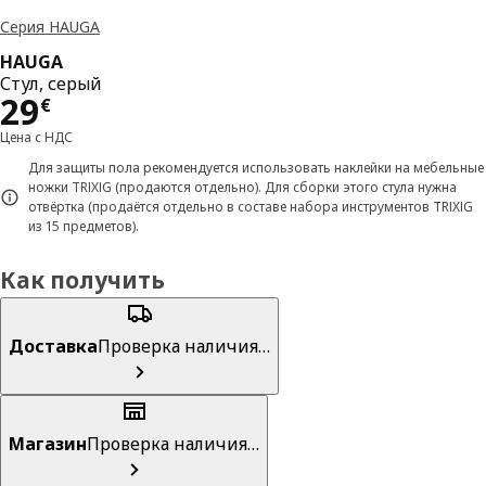
Серия HAUGA
HAUGA
Стул, серый
Цена 29€
29
€
Цена с НДС
Для защиты пола рекомендуется использовать наклейки на мебельные
ножки TRIXIG (продаются отдельно). Для сборки этого стула нужна
отвёртка (продаётся отдельно в составе набора инструментов TRIXIG
из 15 предметов).
Как получить
Доставка
Проверка наличия…
Магазин
Проверка наличия…