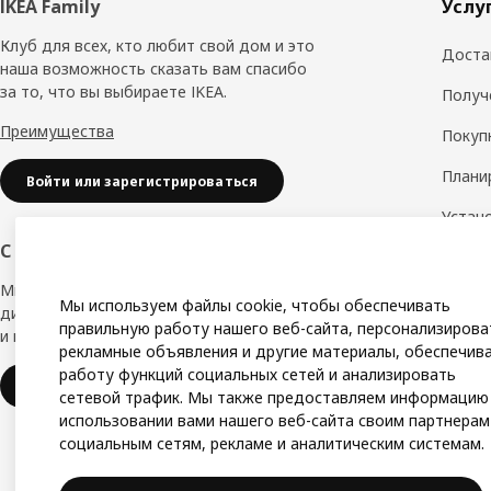
Нижний
IKEA Family
Услу
колонтитул
Клуб для всех, кто любит свой дом и это
Доста
наша возможность сказать вам спасибо
за то, что вы выбираете IKEA.
Получ
Преимущества
Покуп
Плани
Войти или зарегистрироваться
Устан
обору
С заботой о вашем бизнесе
Дизай
Мы в IKEA, предлагаем безупречный
Мы используем файлы cookie, чтобы обеспечивать
дизайн, вариации стилей, отличные цены
Замер
правильную работу нашего веб-сайта, персонализирова
и надёжное качество.
рекламные объявления и другие материалы, обеспечив
Сборк
работу функций социальных сетей и анализировать
IKEA для бизнеса
сетевой трафик. Мы также предоставляем информацию
использовании вами нашего веб-сайта своим партнерам
социальным сетям, рекламе и аналитическим системам.