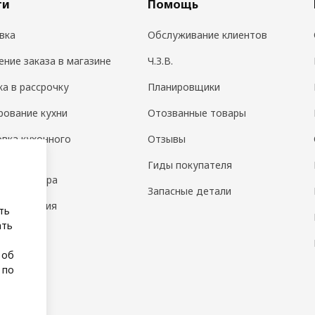
ги
Помощь
вка
Обслуживание клиентов
ение заказа в магазине
Ч.З.В.
ка в рассрочку
Планировщики
рование кухни
Отозванные товары
овка кухонного
Отзывы
дования
Гиды покупателя
н интерьера
Запасные детали
 помещения
ть
ать
а
 об
 по