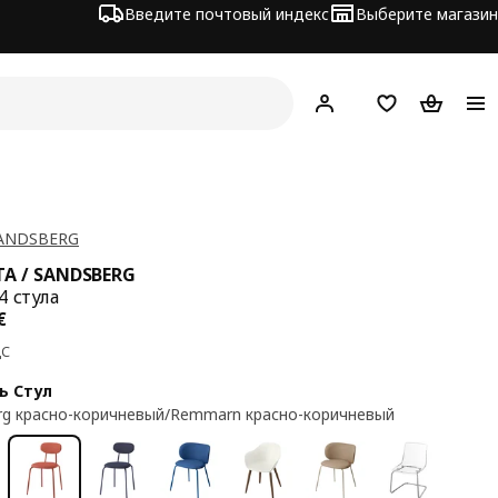
Введите почтовый индекс
Выберите магазин
Hej!
Войти
Список покупо
Корзина 
SANDSBERG
A / SANDSBERG
4 стула
а 225€
€
ДС
ь Стул
rg красно-коричневый/Remmarn красно-коричневый