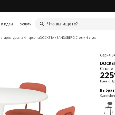
 и идеи
Услуги
е гарнитуры на 4 персоны
DOCKSTA / SANDSBERG
Стол и 4 стула
Серия 
DOCKST
Стол и 
Цен
225
Цена с Н
Выбрат
Sandsbe