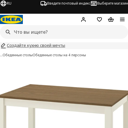
RU
Введите почтовый индекс
Выберите магазин
Hej!
Войти
Список покупо
Корзина 
Создайте кухню своей мечты
…
Обеденные столы
Обеденные столы на 4 персоны
ÅLHULT изображения
 изображения