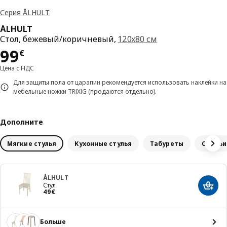
Серия ÅLHULT
ÅLHULT
Стол, бежевый/коричневый,
120x80 см
Цена 99€
99
€
Цена с НДС
Для защиты пола от царапин рекомендуется использовать наклейки на
мебельные ножки TRIXIG (продаются отдельно).
Дополните
Мягкие стулья
Кухонные стулья
Табуреты
Скамьи
ÅLHULT
Стул
Добав
Цена 49€
49
€
Больше