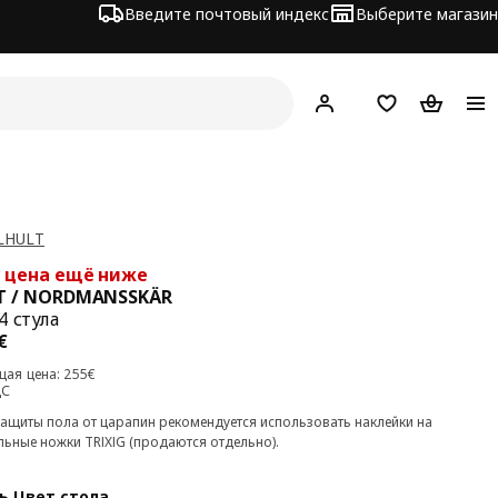
Введите почтовый индекс
Выберите магазин
Hej!
Войти
Список покупо
Корзина 
LHULT
 цена ещё ниже
T / NORDMANSSKÄR
4 стула
а 239€
€
ая цена: 255€
ДС
защиты пола от царапин рекомендуется использовать наклейки на
льные ножки TRIXIG (продаются отдельно).
ь Цвет стола