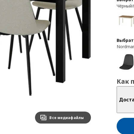
Чёрный/
Выбрат
Nordman
Как 
Дост
Все медиафайлы