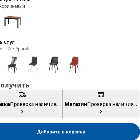
коричневый
ь Стул
sskär чёрный
получить
авка
Проверка наличия…
Магазин
Проверка наличия…
Добавить в корзину