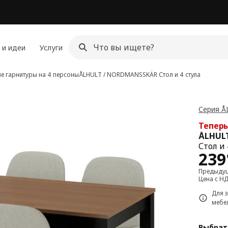
 и идеи
Услуги
е гарнитуры на 4 персоны
ÅLHULT / NORDMANSSKÄR
Стол и 4 стула
Серия Å
Теперь
ÅLHUL
Стол и 
Цен
239
Предыдущ
Цена с Н
Для 
мебе
Выбрат