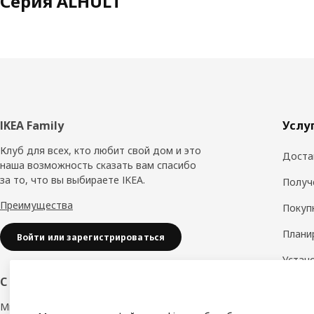
Серия ÅLHULT
Нижний
IKEA Family
Услу
колонтитул
Клуб для всех, кто любит свой дом и это
Доста
наша возможность сказать вам спасибо
за то, что вы выбираете IKEA.
Получ
Преимущества
Покуп
Плани
Войти или зарегистрироваться
Устан
обору
С заботой о вашем бизнесе
Дизай
Мы в IKEA, предлагаем безупречный