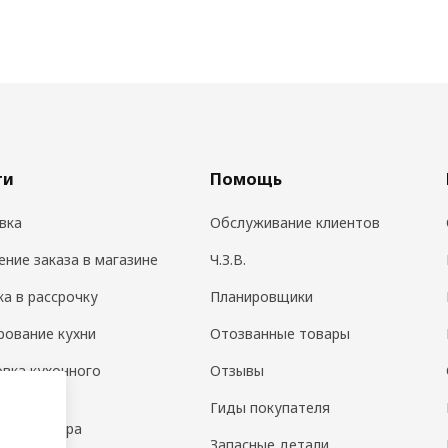
ги
Помощь
вка
Обслуживание клиентов
ение заказа в магазине
Ч.З.В.
ка в рассрочку
Планировщики
рование кухни
Отозванные товары
овка кухонного
Отзывы
дования
Гиды покупателя
н интерьера
Запасные детали