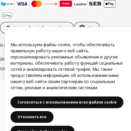
Настройки файлов cookies
RU
Мы используем файлы cookie, чтобы обеспечивать
© Inter IKEA Systems B.V. 1999-2026
правильную работу нашего веб-сайта,
персонализировать рекламные объявления и другие
Доступность
Политика конфиденциальности и использования cookie
материалы, обеспечивать работу функций социальных
сетей и анализировать сетевой трафик. Мы также
Общие условия
Свяжитесь с нами
предоставляем информацию об использовании вами
нашего веб-сайта своим партнерам по социальным
сетям, рекламе и аналитическим системам.
Согласиться с использованием всех файлов cookie
Отклонить все