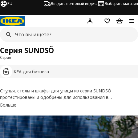
RU
Введите почтовый индекс
Выберите магазин
Hej!
Войти
Список покупо
Корзина 
Серия SUNDSÖ
Серия
IKEA для бизнеса
Стулья, столы и шкафы для улицы из серии SUNDSÖ
протестированы и одобрены для использования в
общественных местах, поэтому вы можете быть уверены, что
Больше
они выдержат интенсивное ежедневное использование.
Идеальное дополнение для вашего балкона из стали с
покрытием.