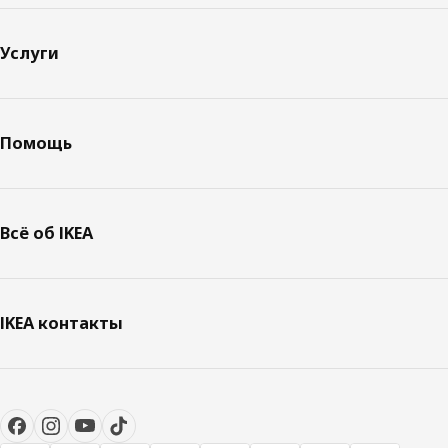
Услуги
Помощь
Всё об IKEA
IKEA контакты