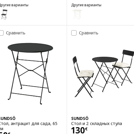
Другие варианты
Другие варианты
SUNDSÖ
SUNDSÖ
Вариант: SUNDSÖ, Стул складной, антрацит для сада
Вариант: SUNDSÖ, Стол, белый
Вариант: SUNDSÖ, Стул складной, светло-зеленый для сада
Вариант: SUNDSÖ, Стол, ярко-
Сравнить
Сравнить
Вариант: SUNDSÖ, Стул складной, темно-синий для сада
Вариант: SUNDSÖ, Стол, темно
Вариант: SUNDSÖ, Стол, ярко-
Вариант: SUNDSÖ, Стол, ярко-
Вариант: SUNDSÖ, Стол, светл
SUNDSÖ
SUNDSÖ
Стол, антрацит для сада, 65
Стол и 2 складных стула
Цена 130€
130
см
€
€