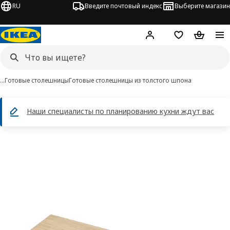
RU
Введите почтовый индекс
Выберите магазин
Hej!
Войти
Список покупо
Корзина 
…
Готовые столешницы
Готовые столешницы из толстого шпона
Наши специалисты по планированию кухни ждут вас
PINNARP изображения
 изображения