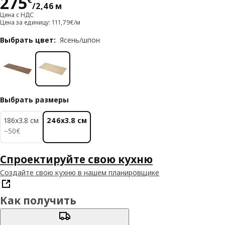
Цена 275€/2,46 м
275
€
/2,46 м
Цена с НДС
Цена за единицу: 111,79€/м
Выбрать цвет
:
Ясень/шпон
Выбрать размеры
186x3.8 см
246x3.8 см
50€
−
50
€
Спроектируйте свою кухню
Создайте свою кухню в нашем планировщике
Как получить