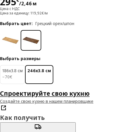
Цена 295€/2,46 м
295
€
/2,46 м
Цена с НДС
Цена за единицу: 119,92€/м
Выбрать цвет
:
Грецкий орех/шпон
Выбрать размеры
186x3.8 см
246x3.8 см
70€
−
70
€
Спроектируйте свою кухню
Создайте свою кухню в нашем планировщике
Как получить