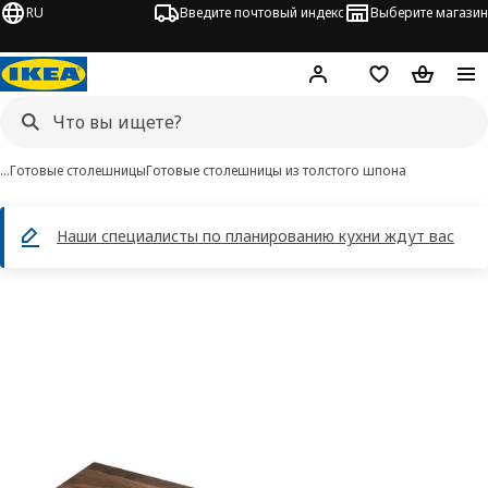
RU
Введите почтовый индекс
Выберите магазин
Hej!
Войти
Список покупо
Корзина 
…
Готовые столешницы
Готовые столешницы из толстого шпона
Наши специалисты по планированию кухни ждут вас
 KARLBY изображения
 изображения