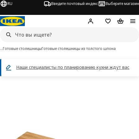
RU
Введите почтовый индекс
Выберите магазин
Hej!
Войти
Список покупо
Корзина 
…
Готовые столешницы
Готовые столешницы из толстого шпона
Наши специалисты по планированию кухни ждут вас
 KARLBY изображения
 изображения