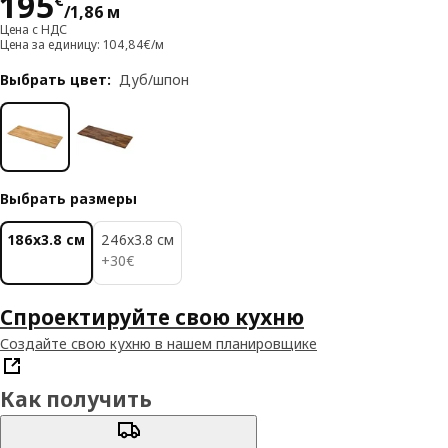
Цена 195€/1,86 м
195
€
/1,86 м
Цена с НДС
Цена за единицу: 104,84€/м
Выбрать цвет
:
Дуб/шпон
Выбрать размеры
186x3.8 см
246x3.8 см
30€
+
30
€
Спроектируйте свою кухню
Создайте свою кухню в нашем планировщике
Как получить