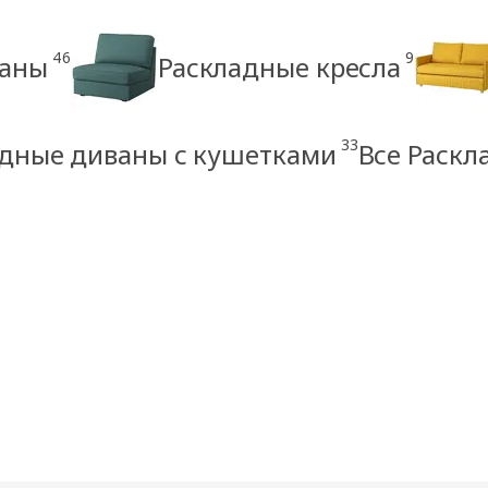
46
9
ваны
Раскладные кресла
33
адные диваны с кушетками
Все Раск