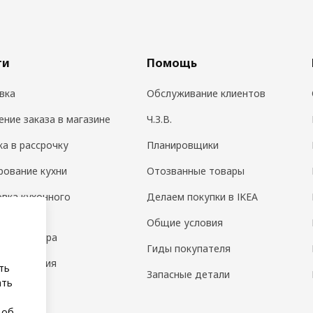
ги
Помощь
вка
Обслуживание клиентов
ение заказа в магазине
Ч.З.В.
ка в рассрочку
Планировщики
рование кухни
Отозванные товары
овка кухонного
Делаем покупки в IKEA
дования
Общие условия
н интерьера
Гиды покупателя
 помещения
ть
Запасные детали
ать
а
 об