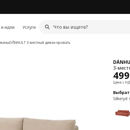
 и идеи
Услуги
иваны
DÅNHULT
3-местный диван-кровать
DÅNHU
3-мест
Цен
499
Цена с Н
Выбрат
Silkery