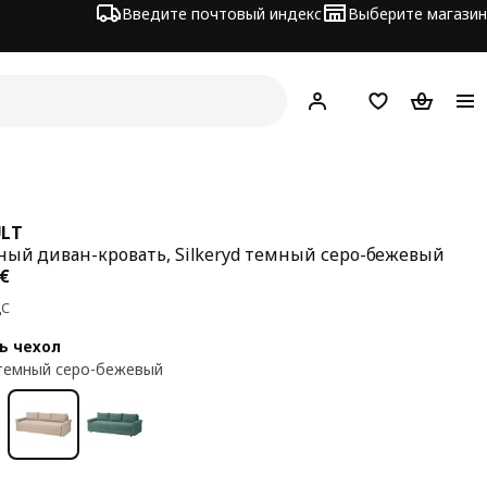
Введите почтовый индекс
Выберите магазин
Hej!
Войти
Список покупо
Корзина 
LT
ный диван-кровать, Silkeryd темный серо-бежевый
а 499€
€
ДС
ь чехол
d темный серо-бежевый