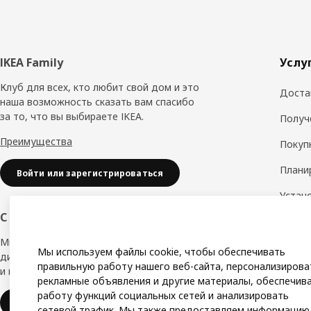
Нижний
IKEA Family
Услу
колонтитул
Клуб для всех, кто любит свой дом и это
Доста
наша возможность сказать вам спасибо
за то, что вы выбираете IKEA.
Получ
Преимущества
Покуп
Плани
Войти или зарегистрироваться
Устан
обору
С заботой о вашем бизнесе
Дизай
Мы в IKEA, предлагаем безупречный
Мы используем файлы cookie, чтобы обеспечивать
дизайн, вариации стилей, отличные цены
Замер
правильную работу нашего веб-сайта, персонализирова
и надёжное качество.
рекламные объявления и другие материалы, обеспечив
Сборк
работу функций социальных сетей и анализировать
IKEA для бизнеса
сетевой трафик. Мы также предоставляем информацию