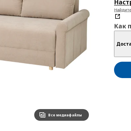
Наст
Найдите
Как 
Дост
Все медиафайлы