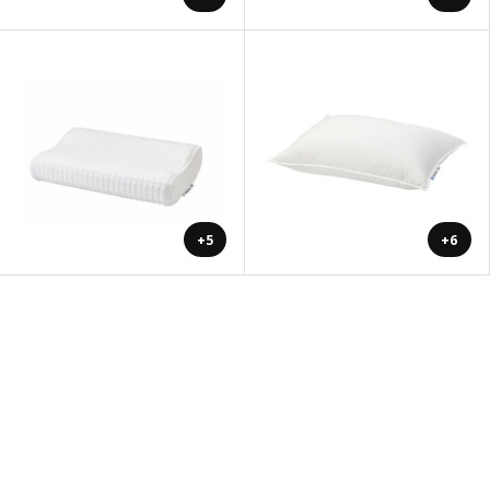
+5
+6