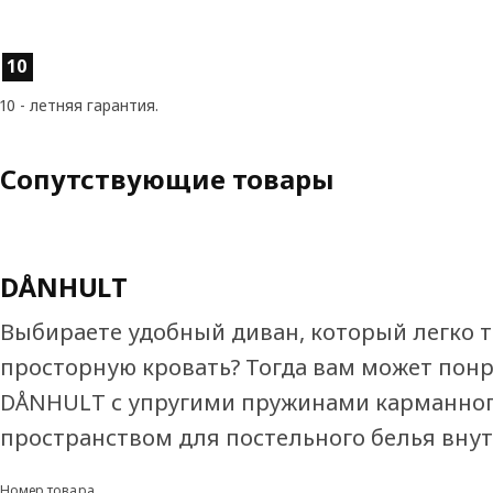
Характеристики товара
10
10 - летняя гарантия.
Сопутствующие товары
DÅNHULT
Выбираете удобный диван, который легко 
просторную кровать? Тогда вам может пон
DÅNHULT с упругими пружинами карманного
пространством для постельного белья внут
Номер товара