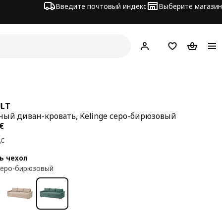
Введите почтовый индекс
Выберите магазин
Hej!
Войти
Список покупо
Корзина 
LT
ный диван-кровать, Kelinge серо-бирюзовый
а 549€
€
ДС
ь чехол
 серо-бирюзовый