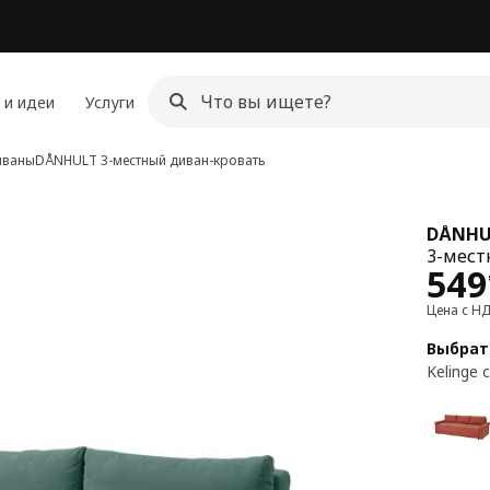
 и идеи
Услуги
иваны
DÅNHULT
3-местный диван-кровать
DÅNHU
3-мест
Цен
549
Цена с Н
Выбрат
Kelinge