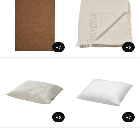
+7
+6
+6
+7