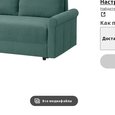
Наст
Найдите
Как 
Дост
Все медиафайлы