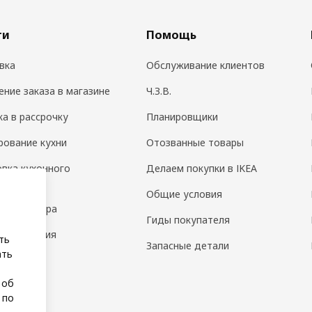
ги
Помощь
вка
Обслуживание клиентов
ение заказа в магазине
Ч.З.В.
ка в рассрочку
Планировщики
рование кухни
Отозванные товары
овка кухонного
Делаем покупки в IKEA
дования
Общие условия
н интерьера
Гиды покупателя
 помещения
ть
Запасные детали
ать
а
 об
 по