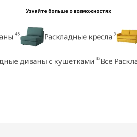
Узнайте больше о возможностях
46
9
ваны
Раскладные кресла
33
адные диваны с кушетками
Все Раск