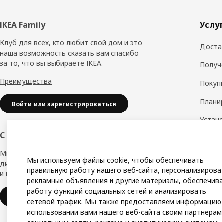
Нижний
IKEA Family
Услу
колонтитул
Клуб для всех, кто любит свой дом и это
Доста
наша возможность сказать вам спасибо
за то, что вы выбираете IKEA.
Получ
Преимущества
Покуп
Плани
Войти или зарегистрироваться
Устан
обору
С заботой о вашем бизнесе
Дизай
Мы в IKEA, предлагаем безупречный
Мы используем файлы cookie, чтобы обеспечивать
дизайн, вариации стилей, отличные цены
Замер
правильную работу нашего веб-сайта, персонализирова
и надёжное качество.
рекламные объявления и другие материалы, обеспечив
Сборк
работу функций социальных сетей и анализировать
IKEA для бизнеса
сетевой трафик. Мы также предоставляем информацию
использовании вами нашего веб-сайта своим партнерам