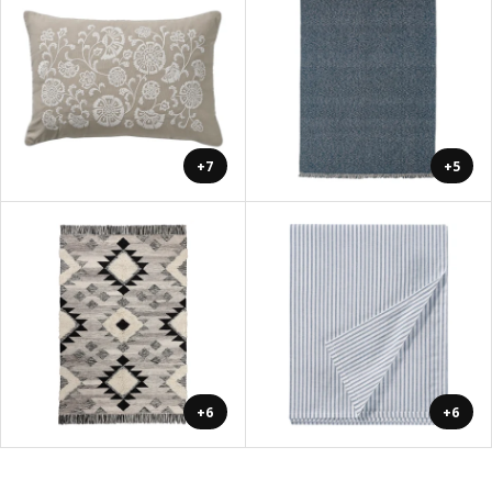
+7
+5
+6
+6