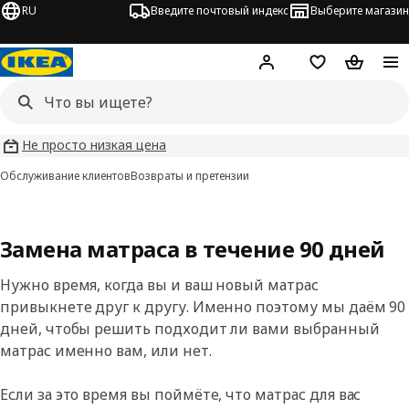
RU
Введите почтовый индекс
Выберите магазин
Hej!
Войти
Список покупо
Корзина 
Не просто низкая цена
Обслуживание клиентов
Возвраты и претензии
Замена матраса в течение 90 дней
Нужно время, когда вы и ваш новый матрас
привыкнете друг к другу. Именно поэтому мы даём 90
дней, чтобы решить подходит ли вами выбранный
матрас именно вам, или нет.
Если за это время вы поймёте, что матрас для вас