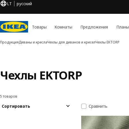
LT
русский
Товары
Комнаты
Предложения
Планы
Продукция
Диваны и кресла
Чехлы для диванов и кресел
Чехлы EKTORP
Чехлы EKTORP
5 товаров
Фильтровать и сортировать
Перейти к результатам
Список резуль
Сортировать
Сравнить