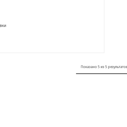
вки
 на кресло, Karlshov бежевый/разноцветный
 на кресло, киланда светло-бежевый
 на кресло, Hakebo темно-серый
Показано 5 из 5 результато