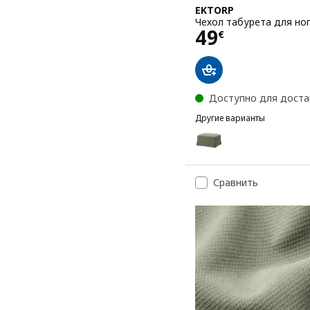
EKTORP
Чехол табурета для но
Цена 49€
49
€
Доступно для доста
Другие варианты
EKTORP
Вариант: EKTORP, Чехол
Вариант: EKTORP, Чехол
Сравнить