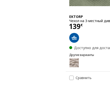
EKTORP
Чехол на 3-местный див
Цена 139€
139
€
Доступно для доста
Другие варианты
EKTORP
Вариант: EKTORP, Чехол
Вариант: EKTORP, Чехол
Сравнить
Вариант: EKTORP, Чехол