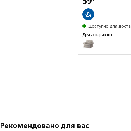
Цена 59€
59
Доступно для доста
Другие варианты
EKTORP
Вариант: EKTORP, Чехол
Вариант: EKTORP, Чехол
Вариант: EKTORP, Чехол
Рекомендовано для вас