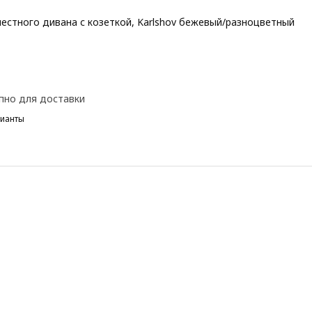
местного дивана с козеткой, Karlshov бежевый/разноцветный
 219€
пно для доставки
рианты
 EKTORP, Чехол 3-местного дивана с козеткой, киланда темно-си
 EKTORP, Чехол 3-местного дивана с козеткой, Hakebo серо-зеле
 EKTORP, Чехол 3-местного дивана с козеткой, Hakebo темно-се
 EKTORP, Чехол 3-местного дивана с козеткой, киланда светло-