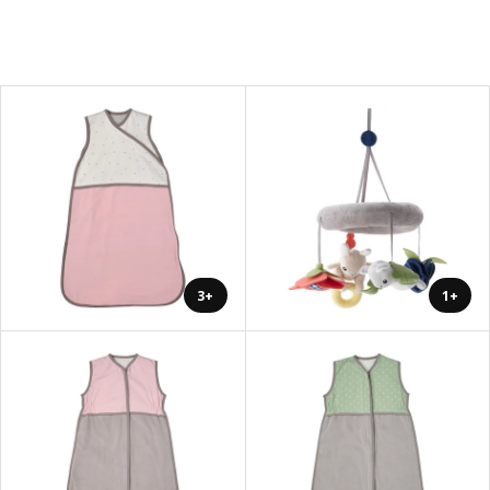
+3
+1