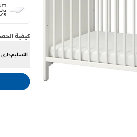
UTT
مرتبة أ
10
د
كيفية الحص
التسليم
جاري ا