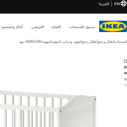
KW
العربية
تسوق المنتجات
الغرف
العروض
أفكار وتصميم
المنتجات
أطفال ورضع
أطفال رضع
المهود ومراتب المهود
المهود
SMÅGÖRA
مهد
SMÅGÖRA الصور
طي الصور