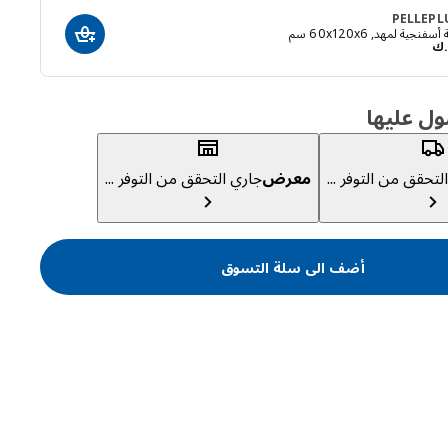
PELLEPL
سفنجية لمهد, ‎60x120x6 سم‏
أضف الى سلة ال
د.ك 10
.ك
ول عليها
لتحقق من التوفر ...
معرض
جاري التحقق من التوفر ...
أضف الى سلة التسوق