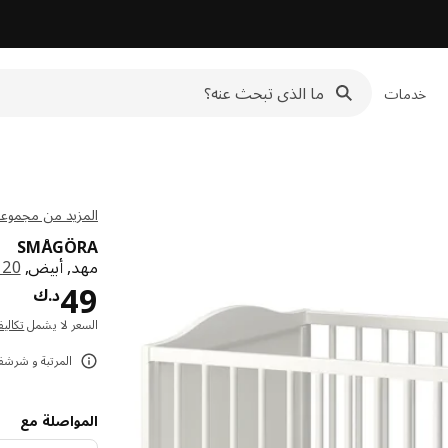
خدمات
المزيد من مجموعة ÅGÖRA
SMÅGÖRA
مهد, أبيض,
0x120
د.ك 
49
د.ك
السعر لا يشمل
تكالي
المرتبة و شرشف 
المواصلة مع