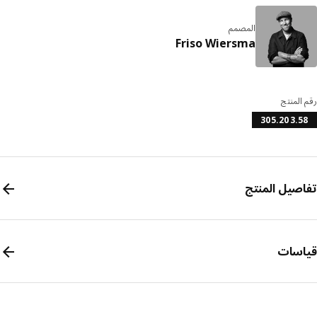
المصمم
Friso Wiersma
المنتج
305.203.
صيل المنتج
سات