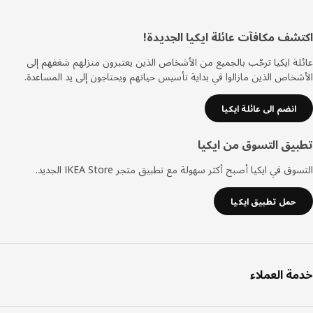
ييل
شف مكافآت عائلة ايكيا الجديدة!
ة ايكيا ترحّب بالجميع من الأشخاص الذين يعتبرون منزلهم شغفهم إلى
خاص الذين مازالوا في بداية تأسيس حياتهم ويحتاجون إلى يد المساعدة.
انضم الى عائلة ايكيا
يق التسوق من ايكيا
ق في ايكيا أصبح أكثر سهولة مع تطبيق متجر IKEA Store الجديد.
حمل تطبيق ايكيا
ة العملاء