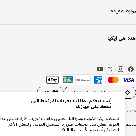
بط مفيدة
 هي ايكيا
إعدادات ملفات تعريف الارتباط
AR
أنت تتحكم بملفات تعريف الارتباط التي
تُحفظ على جهازك
Inter IKEA Systems B.V. 1999-20
تستخدم ايكيا الكويت وشركائنا التقنيين ملفات تعريف الارتباط على هذا
الموقع. بعض هذه الملفات ضرورية لتشغيل الموقع، والبعض الآخر
ة الكوكيز
سياسة الخصوصية ايكيا
دعم المنتجات
شروط وأحكام التسوق عبر الإنترنت
اختيارية وتُستخدم للأسباب التالية: