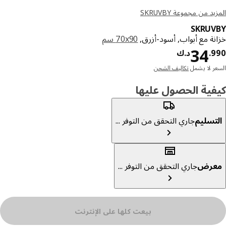
د من مجموعة SKRUVBY
SKRUV
نة مع أبواب, أسود-أزرق,
‎70x90 سم‏
د.ك 34.990
34
9
.
د.ك
ر لا يشمل
تكاليف الشحن
ية الحصول عليها
تسليم
جاري التحقق من التوفر ...
عرض
جاري التحقق من التوفر ...
بيعت كلها على الإنترنت