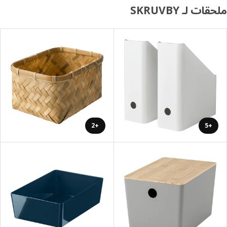
ات لـ SKRUVBY
+2
+5