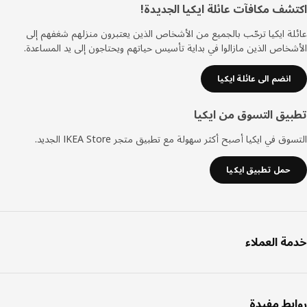
ييل
شف مكافآت عائلة ايكيا الجديدة!
ة ايكيا ترحّب بالجميع من الأشخاص الذين يعتبرون منزلهم شغفهم إلى
خاص الذين مازالوا في بداية تأسيس حياتهم ويحتاجون إلى يد المساعدة.
انضم الى عائلة ايكيا
يق التسوق من ايكيا
ق في ايكيا أصبح أكثر سهولة مع تطبيق متجر IKEA Store الجديد.
حمل تطبيق ايكيا
ة العملاء
بط مفيدة