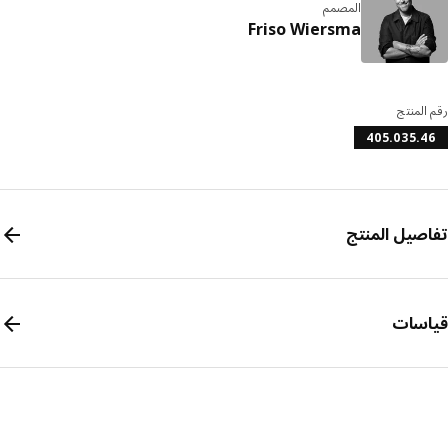
المصمم
Friso Wiersma
المنتج
405.035.
صيل المنتج
سات