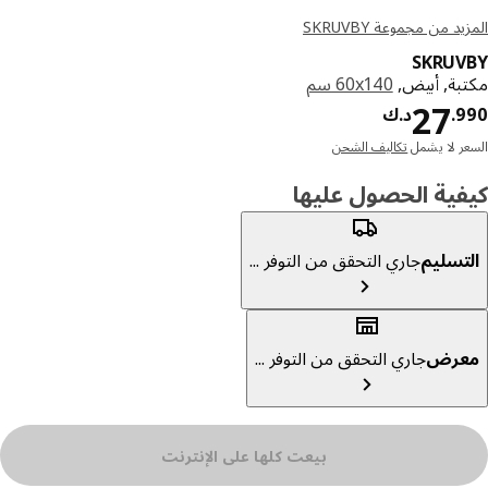
د من مجموعة SKRUVBY
SKRUV
بة, أبيض,
‎60x140 سم‏
د.ك 27.990
27
9
.
د.ك
ر لا يشمل
تكاليف الشحن
ية الحصول عليها
تسليم
جاري التحقق من التوفر ...
عرض
جاري التحقق من التوفر ...
بيعت كلها على الإنترنت