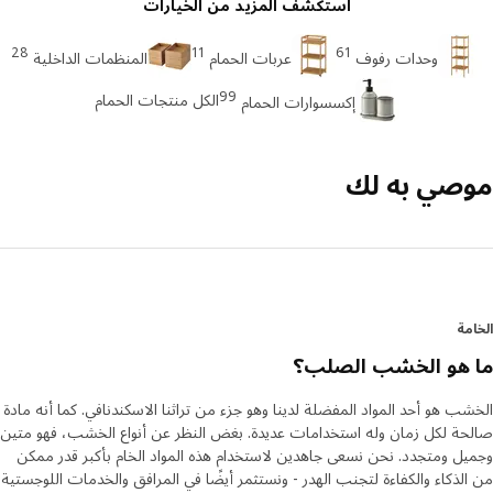
استكشف المزيد من الخيارات
28
11
61
وحدات رفوف
عربات الحمام
المنظمات الداخلية
99
الكل منتجات الحمام
إكسسوارات الحمام
صي به لك
مة
 هو الخشب الصلب؟
ب هو أحد المواد المفضلة لدينا وهو جزء من تراثنا الاسكندنافي. كما أنه مادة
ة لكل زمان وله استخدامات عديدة. بغض النظر عن أنواع الخشب، فهو متين
ل ومتجدد. نحن نسعى جاهدين لاستخدام هذه المواد الخام بأكبر قدر ممكن
لذكاء والكفاءة لتجنب الهدر - ونستثمر أيضًا في المرافق والخدمات اللوجستية