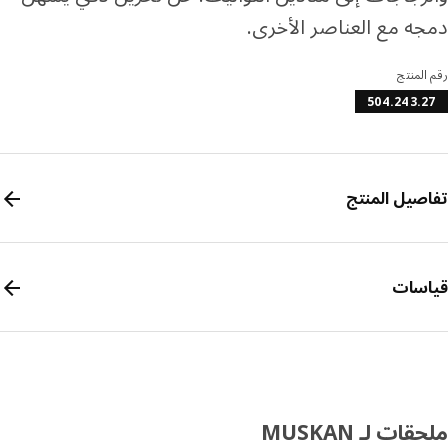
ه مع العناصر الأخرى.
المنتج
504.243.
صيل المنتج
سات
ات لـ MUSKAN