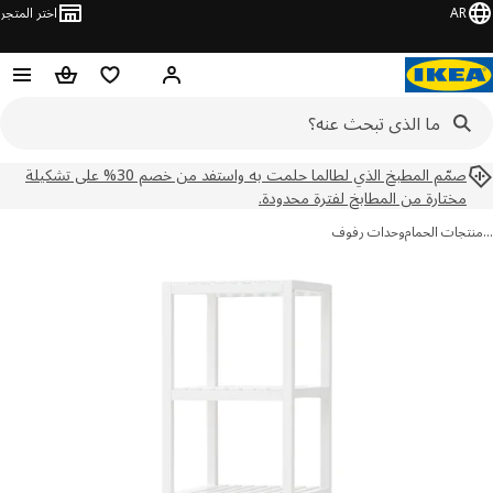
AR
اختر المتجر
مرحباً! تسجيل الدخول
قائمه التسوق
عربة التسوق
صمّم المطبخ الذي لطالما حلمت به واستفد من خصم 30% على تشكيلة
مختارة من المطابخ لفترة محدودة.
جات الحمام
وحدات رفوف
ور