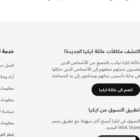
ذييل
اكتشف مكافآت عائلة ايكيا الجديدة!
خدمة ا
عائلة ايكيا ترحّب بالجميع من الأشخاص الذين
اتصل بنا
يعتبرون منزلهم شغفهم إلى الأشخاص الذين مازالوا
في بداية تأسيس حياتهم ويحتاجون إلى يد المساعدة.
أراء ومل
معلومات
انضم الى عائلة ايكيا
معلومات
تطبيق التسوق من ايكيا
سياسة ال
التسوق في ايكيا أصبح أكثر سهولة مع تطبيق متجر
معلومات
IKEA Store الجديد.
قطع الغيا