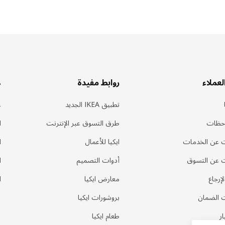
لعملاء
روابط مفيدة
ه
تطبيق IKEA الجديد
ع
احظات
طرق التسوق عبر الإنترنت
ا
 عن الخدمات
ايكيا للأعمال
ا
 عن التسوق
أدوات التصميم
ا
إرجاع
معارض ايكيا
ا
 الضمان
بروشورات ايكيا
ر
طعام ايكيا