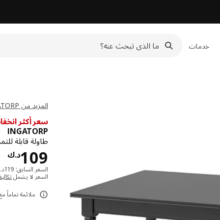
خدمات
المزيد من INGATORP مجموعة
سعر أكثر انخفا
INGATORP
طاولة قابلة للتم
د.
109
د.ك
السعر السابق: ‭119‬د.ك
السعر لا يشمل
تكالي
ملائمة تماماً مع كراسي INGOLF، وSKOGSBO، وMUND