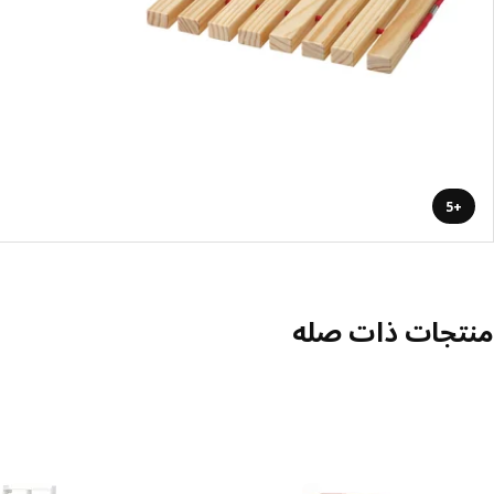
+5
منتجات ذات صله