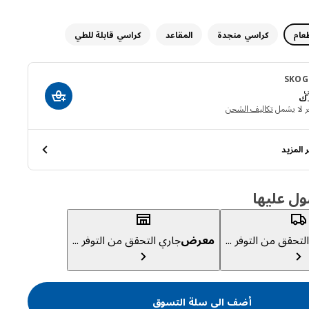
عام
كراسي منجدة
المقاعد
كراسي قابلة للطي
SKOG
ي
د.ك 25
.ك
أضف الى سلة ال
ر لا يشمل
تكاليف الشحن
 المزيد
ول عليها
لتحقق من التوفر ...
معرض
جاري التحقق من التوفر ...
أضف الى سلة التسوق