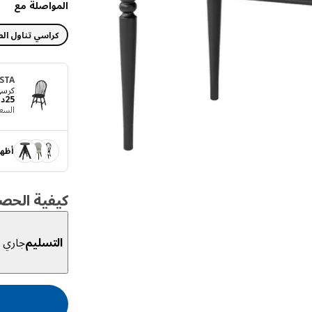
المواصلة مع
كراسي تناول الط
STA
كرس
25
د
السع
أظهر
كيفية الحص
التسليم
جاري ا