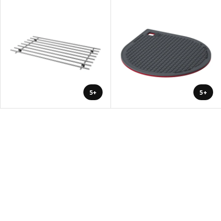
+5
+5