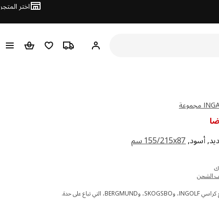
اختر المتجر
مرحباً! تسجيل الدخول
ترتيب المسار
قائمه التسوق
عربة التسو
ضا
ديد, أسود,
‎155/215x87 سم‏
ك 109
ف الشحن
BERG، التي تباع على حدة.