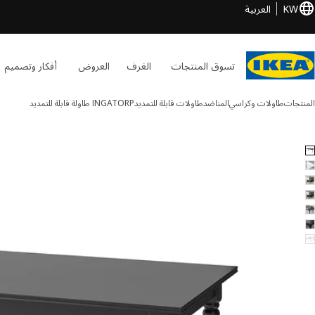
KW
العربية
تسوق المنتجات
الغرف
العروض
أفكار وتصميم
المنتجات
طاولات وكراسي
المناضد
طاولات قابلة للتمديد
INGATORP
طاولة قابلة للتمديد
INGATORP الصور
طي الصور