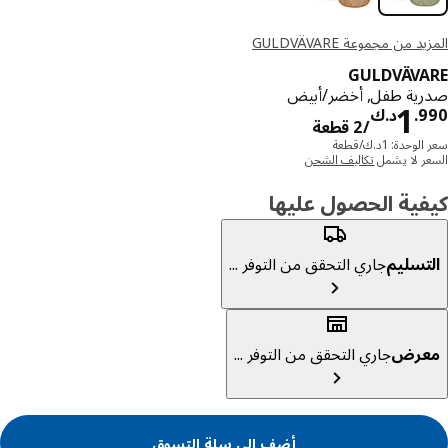
د من مجموعة GULDVÄVARE
GULDVÄV
ية طفل, أخضر/أبيض
د.ك 1.990/2 قطعة
1
9
.
د.ك
/2 قطعة
وحدة: 1د.ك/قطعة
ر لا يشمل
تكاليف الشحن
ية الحصول عليها
تسليم
جاري التحقق من التوفر ...
عرض
جاري التحقق من التوفر ...
أضف الى سلة التسوق