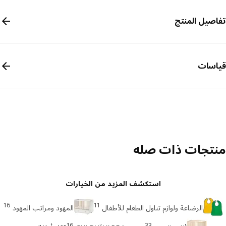
صيل المنتج
سات
تجات ذات صله
استكشف المزيد من الخيارات
16
11
الرضاعة ولوازم تناول الطعام للأطفال
المهود ومراتب المهود
16
33