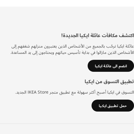
ييل
شف مكافآت عائلة ايكيا الجديدة!
ة ايكيا ترحّب بالجميع من الأشخاص الذين يعتبرون منزلهم شغفهم إلى
خاص الذين مازالوا في بداية تأسيس حياتهم ويحتاجون إلى يد المساعدة.
انضم الى عائلة ايكيا
يق التسوق من ايكيا
ق في ايكيا أصبح أكثر سهولة مع تطبيق متجر IKEA Store الجديد.
حمل تطبيق ايكيا