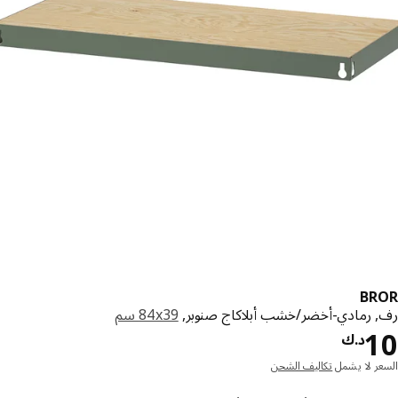
BR
 رمادي-أخضر/خشب أبلاكاج صنوبر,
‎84x39 سم‏
د.ك 10
د.ك
ر لا يشمل
تكاليف الشحن