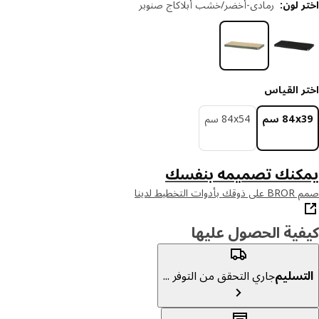
 لون
:
رمادي-أخضر/خشب أبلاكاج صنوبر
ر القياس
‎84 سم‏
‎84x54 سم‏
كنك تصميمه بنفسك
ت التخطيط لدينا
ية الحصول عليها
تسليم
جاري التحقق من التوفر ...