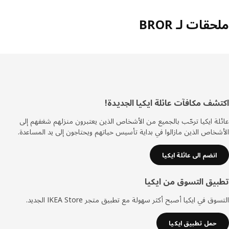
قات لـ BROR
ييل
شف مكافآت عائلة ايكيا الجديدة!
ة ايكيا ترحّب بالجميع من الأشخاص الذين يعتبرون منزلهم شغفهم إلى
خاص الذين مازالوا في بداية تأسيس حياتهم ويحتاجون إلى يد المساعدة.
انضم الى عائلة ايكيا
يق التسوق من ايكيا
ق في ايكيا أصبح أكثر سهولة مع تطبيق متجر IKEA Store الجديد.
حمل تطبيق ايكيا