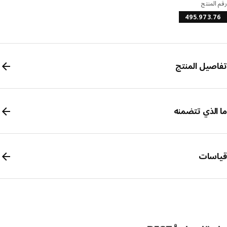
المنتج
495.973.
صيل المنتج
الذي تتضمنه
سات