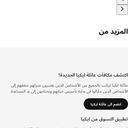
مزيد من
ييل
شف مكافآت عائلة ايكيا الجديدة!
ة ايكيا ترحّب بالجميع من الأشخاص الذين يعتبرون منزلهم شغفهم إلى
خاص الذين مازالوا في بداية تأسيس حياتهم ويحتاجون إلى يد المساعدة.
انضم الى عائلة ايكيا
يق التسوق من ايكيا