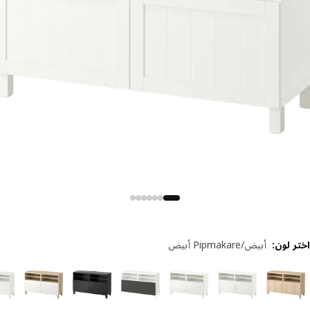
 لون
:
أبيض/Pipmakare أبيض