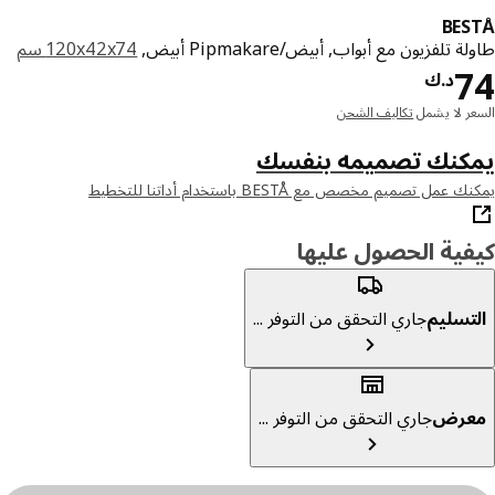
BE
 تلفزيون مع أبواب, أبيض/Pipmakare أبيض,
‎120x42x74 سم‏
د.ك 74
د.ك
ر لا يشمل
تكاليف الشحن
كنك تصميمه بنفسك
عمل تصميم مخصص مع BESTÅ باستخدام أداتنا للتخطيط
ية الحصول عليها
تسليم
جاري التحقق من التوفر ...
عرض
جاري التحقق من التوفر ...