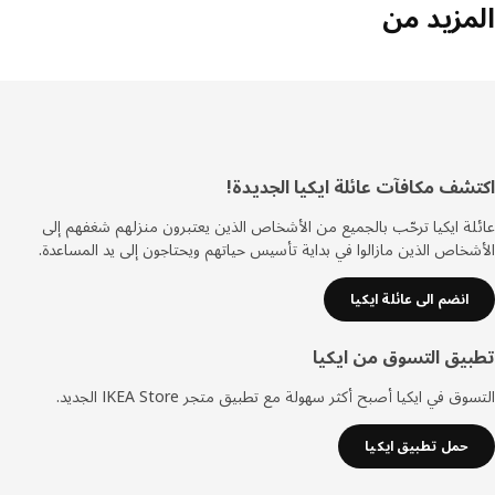
مزيد من
ييل
شف مكافآت عائلة ايكيا الجديدة!
ة ايكيا ترحّب بالجميع من الأشخاص الذين يعتبرون منزلهم شغفهم إلى
خاص الذين مازالوا في بداية تأسيس حياتهم ويحتاجون إلى يد المساعدة.
انضم الى عائلة ايكيا
يق التسوق من ايكيا
ق في ايكيا أصبح أكثر سهولة مع تطبيق متجر IKEA Store الجديد.
حمل تطبيق ايكيا