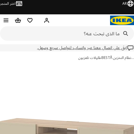
AR
اختر المتجر
مرحباً! تسجيل الدخول
قائمه التسوق
عربة التسوق
ابقَ على اتصال معنا عبر واتساب لتواصل سريع وسهل.
 التخزين BESTÅ
طاولات تلفزيون
ور