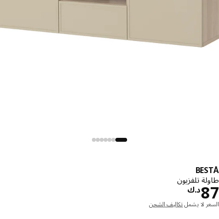
BE
ة تلفزيون
د.ك 87
د.ك
ر لا يشمل
تكاليف الشحن