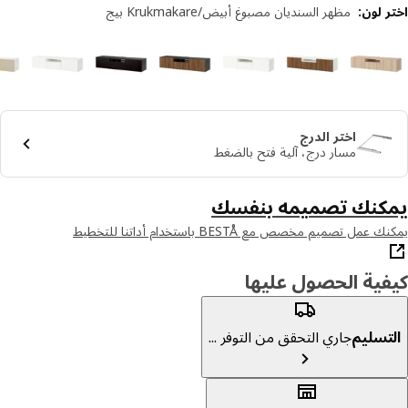
 لون
:
مظهر السنديان مصبوغ أبيض/Krukmakare بيج
اختر الدرج
مسار درج، آلية فتح بالضغط
كنك تصميمه بنفسك
عمل تصميم مخصص مع BESTÅ باستخدام أداتنا للتخطيط
ية الحصول عليها
تسليم
جاري التحقق من التوفر ...