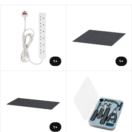
+1
+1
+1