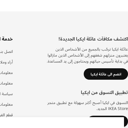
ذييل
اكتشف مكافآت عائلة ايكيا الجديدة!
خدمة ا
عائلة ايكيا ترحّب بالجميع من الأشخاص الذين
اتصل بنا
يعتبرون منزلهم شغفهم إلى الأشخاص الذين مازالوا
في بداية تأسيس حياتهم ويحتاجون إلى يد المساعدة.
أراء ومل
معلومات
انضم الى عائلة ايكيا
معلومات
تطبيق التسوق من ايكيا
سياسة ال
التسوق في ايكيا أصبح أكثر سهولة مع تطبيق متجر
معلومات
IKEA Store الجديد.
قطع الغيا
حمل تطبيق ايكيا
الأسئلة ا