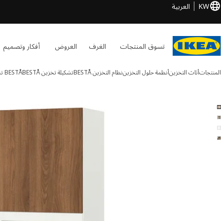
KW
العربية
تسوق المنتجات
الغرف
العروض
أفكار وتصميم
المنتجات
أثاث التخزين
أنظمة حلول التخزين
نظام التخزين BESTÅ
تشكيلة تخزين BESTÅ
BESTÅ
تش
BESTÅ الصور
طي الصور