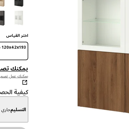
اختر القياس
‎120x42x193 سم‏
يمكنك تصم
يمكنك عمل تصميم مخصص مع ESTÅ
كيفية الحص
التسليم
جاري ا