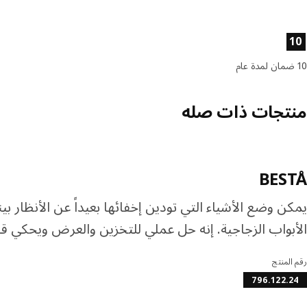
صائص المنتج
10
10 ضمان لمدة عام
منتجات ذات صله
BESTÅ
يمكن وضع الأشياء التي تودين إخفائها بعيداً عن الأنظا
الأبواب الزجاجية. إنه حل عملي للتخزين والعرض ويحكي ق
رقم المنتج
796.122.24