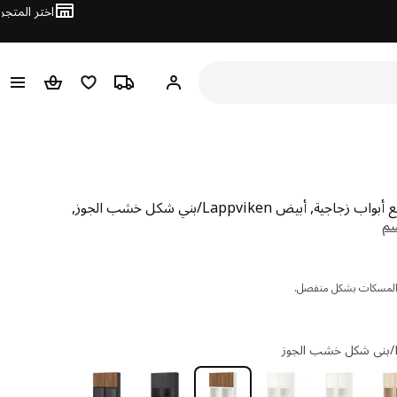
اختر المتجر
مرحباً! تسجيل الدخول
ترتيب المسار
قائمه التسوق
عربة التسو
ية, أبيض Lappviken/بني شكل خشب الجوز,
ك 152
والمسكات بشكل منفصل.