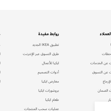
لعملاء
روابط مفيدة
ه
تطبيق IKEA الجديد
ع
احظات
طرق التسوق عبر الإنترنت
ا
 عن الخدمات
ايكيا للأعمال
ا
 عن التسوق
أدوات التصميم
ا
إرجاع
معارض ايكيا
ا
 الضمان
بروشورات ايكيا
ر
طعام ايكيا
لمتكررة
عمليات سحب المنتجات