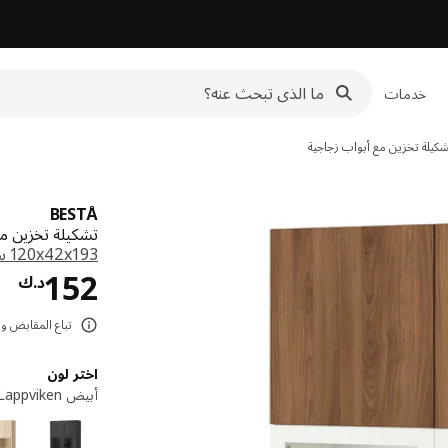
خدمات
كيلة تخزين مع أبواب زجاجية
BESTÅ
تشكيلة تخزين مع أبواب زجاج
‎120x42x193 سم‏
د.
152
د.ك
تباع المقابض 
اختر لون
أبيض Lappviken/بني شكل خشب الجوز