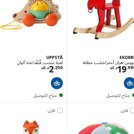
UPPSTÅ
EKO
-هزاز, أحمر/خشب مطاط
لعبة سحب, قُنْفُد/عدة ألوان
السعر د.ك 19.990
السعر د.ك 2.250
2
19
.
د.ك
250
.
د.ك
تاح للتوصيل
متاح للتوصيل
قارن
قارن