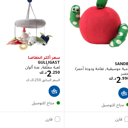
سعر أكثر انخفاضا
GULLIGAST
SAN
لعبة معلّقة, عدة ألوان
موسيقية, تفاحة ودودة أحمر/
السعر د.ك 2.250
2
250
.
د.ك
السعر د.ك 2.990
2
.
د.ك
السعر السابق د.ك 3.250
السعر السابق
250
.
3
د.ك
متاح للتوصيل
تاح للتوصيل
قارن
قارن