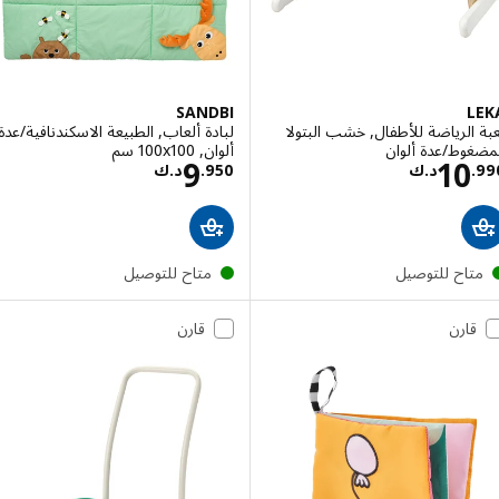
SANDBI
L
الرياضة للأطفال, خشب البتولا
لبادة ألعاب, الطبيعة الاسكندنافية/عدة
وط/عدة ألوان
ألوان, ‎100x100 سم‏
السعر د.ك 10.990
السعر د.ك 9.950
9
10
.
د.ك
950
.
د.ك
تاح للتوصيل
متاح للتوصيل
قارن
قارن