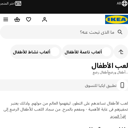
AR
اختر المتجر
مرحباً! تسجيل الدخول
قائمه التسوق
عربة التسوق
ألعاب ناعمة للأطفال
ألعاب نشاط للأطفال
ب الأطفال
فال ورضع
أطفال رضع
تطبيق ايكيا للتسوق
الأطفال تساعدهم على التطور، ليفهموا العالم من حولهم. ولذلك يعتبر
زهم في غاية الأهمية - ومفعم بالمرح. من سجاد اللعب للأطفال الرضع إلى
ب الحمام وغيرها - تشكيلتنا تستخدم الصوت، والملمس والألوان المميزة لنشر
أ المزيد
كات والمرح وتحفيز النمو بدون كيماويات ضارة.