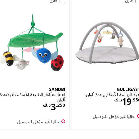
قارن
قارن
SANDBI
GULLIG
الرياضة للأطفال, عدة ألوان
لعبة معلّقة, الطبيعة الاسكندنافية/عدة
السعر د.ك 19.950
19
ألوان
.
د.ك
السعر د.ك 3.250
3
250
.
د.ك
اليا غير مؤهل للتوصيل
حاليا غير مؤهل للتوصيل