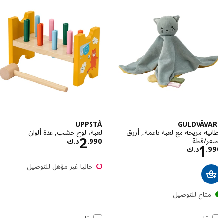
UPPSTÅ
GULDVÄV
ة مريحة مع لعبة ناعمة., أزرق
لعبة، لوح خشب, عدة ألوان
السعر د.ك 2.990
2
/قطة
990
.
د.ك
السعر د.ك 1.990
1
.
د.ك
حاليا غير مؤهل للتوصيل
تاح للتوصيل