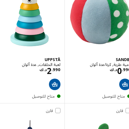
UPPSTÅ
SAN
 طرية, كرة/عدة ألوان
لعبة الحلقات, عدة ألوان
السعر د.ك 0.990
السعر د.ك 2.990
2
0
.
د.ك
990
.
د.ك
تاح للتوصيل
متاح للتوصيل
قارن
قارن