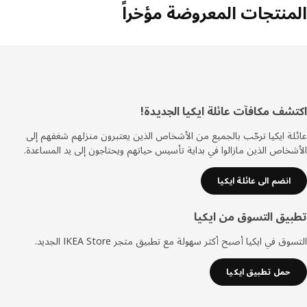
منتجات المعروضة مؤخراً
ييل
شف مكافآت عائلة ايكيا الجديدة!
ة ايكيا ترحّب بالجميع من الأشخاص الذين يعتبرون منزلهم شغفهم إلى
خاص الذين مازالوا في بداية تأسيس حياتهم ويحتاجون إلى يد المساعدة.
انضم الى عائلة ايكيا
يق التسوق من ايكيا
ق في ايكيا أصبح أكثر سهولة مع تطبيق متجر IKEA Store الجديد.
حمل تطبيق ايكيا