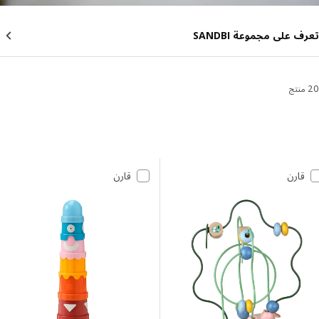
 على مجموعة SANDBI
 النتائج وتصفيتها
 إلى النتائج
مة النتائج
قارن
قارن