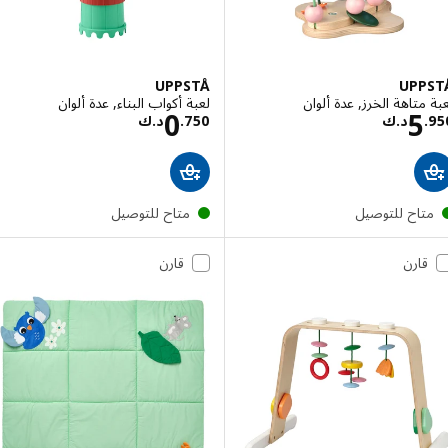
UPPSTÅ
UPP
متاهة الخرز, عدة ألوان
لعبة أكواب البناء, عدة ألوان
السعر د.ك 5.950
السعر د.ك 0.750
0
5
.
د.ك
750
.
د.ك
تاح للتوصيل
متاح للتوصيل
قارن
قارن