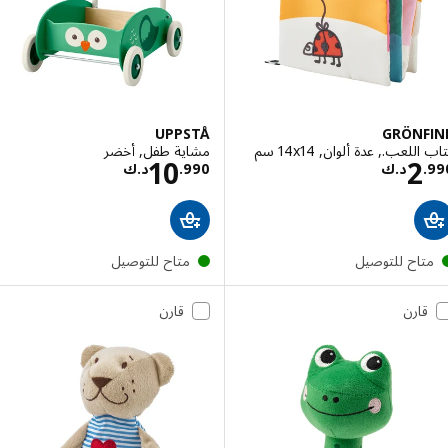
UPPSTÅ
GRÖNF
لعب., عدة ألوان, ‎14x14 سم‏
مشاية طفل, أخضر
السعر د.ك 2.990
السعر د.ك 10.990
10
2
.
د.ك
990
.
د.ك
تاح للتوصيل
متاح للتوصيل
قارن
قارن