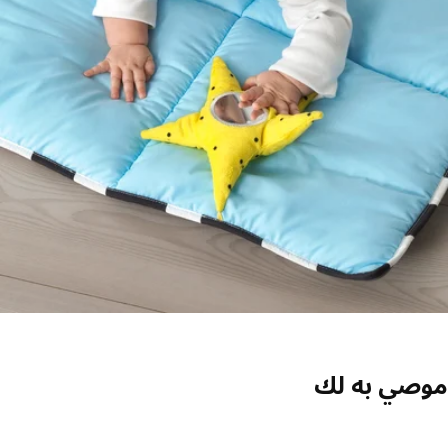
صي به لك