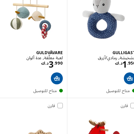
GULDVÄVARE
GULLIG
شة, رمادي/أزرق
لعبة معلّقة, عدة ألوان
السعر د.ك 1.950
السعر د.ك 3.990
3
1
.
د.ك
990
.
د.ك
تاح للتوصيل
متاح للتوصيل
قارن
قارن