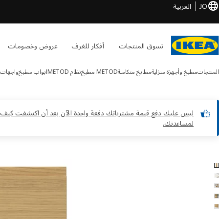
JO
العربية
تسوق المنتجات
أفكار للغرف
عروض وخصومات
المنتجات
مطبخ وأجهزة منزلية
مطابخ متكاملة
METOD مطبخ
نظام METOD
ابواب مطبخ
واجهات مطاب
ليس عليك دفع قيمة مشترياتك دفعة واحدة الآن بعد أن اكتشفت كيف سيب
لمساعدتك.
VOXTORP الصور
طي الصور