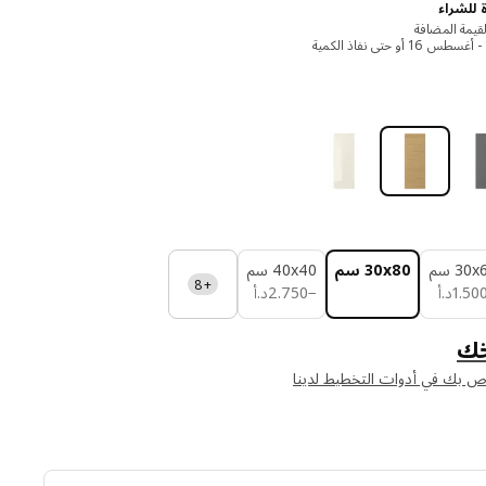
 للشراء
قيمة المضافة
‎30 سم‏
‎30x80 سم‏
‎40x40 سم‏
+8
د.أ 1.500
د.أ 2.750
50
.
1
د.أ
−
750
.
2
د.أ
ك
اص بك في أدوات التخطيط لدينا