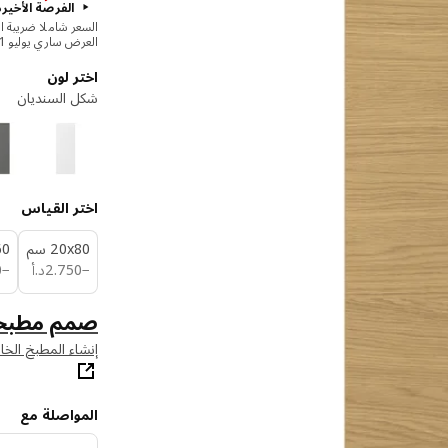
الفرصة الأخيرة
السعر شاملا ضريبة ال
العرض ساري يوليو 1 - أغسطس 16 أو حتى نفاذ الكمية
اختر لون
شكل السنديان
اختر القياس
‎20x80 سم‏
x60
د.أ 2.750
−
750
.
2
د.أ
−
0
صمم مطبخ
إنشاء المطبخ الخ
المواصلة مع