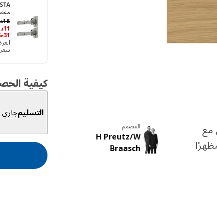
STA
مفصل 
16
د.
11
د.
31خصم %، حفظ ‭5‬د.أ
العرض ساري 
سعر الوح‭‬
كيفية الحص
التسليم
جاري ا
المصمم
ديان مع
H Preutz/W
هرًا
Braasch