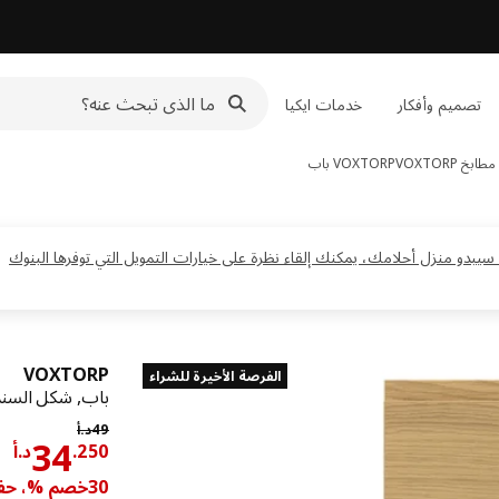
تصميم وأفكار
خدمات ايكيا
خ VOXTORP
VOXTORP
باب
دو منزل أحلامك، يمكنك إلقاء نظرة على خيارات التمويل التي توفرها البنوك
VOXTORP
الفرصة الأخيرة للشراء
باب, شكل السند
السعر السابق د.
49
د.أ
د.أ
34
250
.
د.أ
30خصم %، حفظ ‭14.750‬د.أ