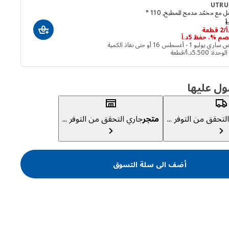
UTRU
مع مخمّد مدمج للمطبخ, 110 °
السعر السابق د.أ 16
أ
د.أ 11/2 قطعة
أ
/2 قطعة
أضف الى سلة ال
يوليو 1 - أغسطس 16 أو حتى نفاذ الكمية
دة: 5.500د.أ/قطعة
ول عليها
لتحقق من التوفر ...
متجر
جاري التحقق من التوفر ...
أضف الى سلة التسوق