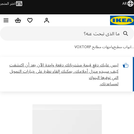
AR
اختر المتجر
مرحباً! تسجيل الدخول
قائمه التسوق
حقيبة تسوق
واب مطبخ
واجهات مطابخ VOXTORP
ليس عليك دفع قيمة مشترياتك دفعة واحدة الآن بعد أن اكتشفت
كيف سيبدو منزل أحلامك، يمكنك إلقاء نظرة على خيارات التمويل
التي توفرها البنوك
لمساعدتك.
ور