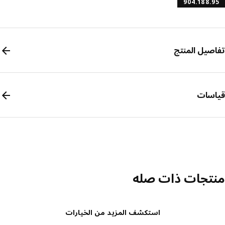
904.188.
صيل المنتج
سات
تجات ذات صله
استكشف المزيد من الخيارات