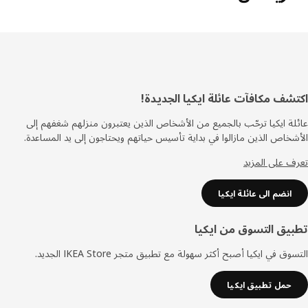
ييل
شف مكافآت عائلة ايكيا الجديدة!
ة ايكيا ترحّب بالجميع من الأشخاص الذين يعتبرون منزلهم شغفهم إلى
خاص الذين مازالوا في بداية تأسيس حياتهم ويحتاجون إلى يد المساعدة.
 على المزيد
انضم الى عائلة ايكيا
يق التسوق من ايكيا
ق في ايكيا أصبح أكثر سهولة مع تطبيق متجر IKEA Store الجديد.
حمل تطبيق ايكيا