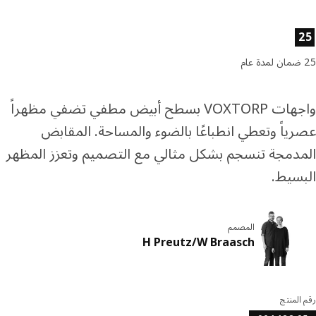
ئص المنتج
واجهات VOXTORP بسطح أبيض مطفي تضفي مظهراً
ياً وتعطي انطباعًا بالضوء والمساحة. المقابض
دمجة تنسجم بشكل مثالي مع التصميم وتعزز المظهر
سيط.
المصمم
H Preutz/W Braasch
المنتج