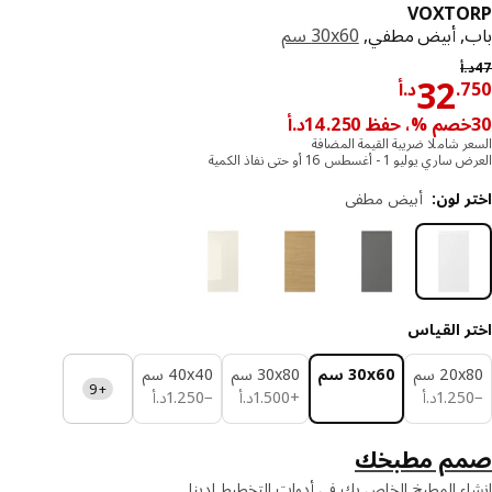
VOXTO
, أبيض مطفي,
‎30x60 سم‏
السعر السابق د.أ 47
.أ
د.أ 32.750
32
.
د.أ
ر شاملا ضريبة القيمة المضافة
يوليو 1 - أغسطس 16 أو حتى نفاذ الكمية
 لون
:
أبيض مطفي
ر القياس
‎20 سم‏
‎30x60 سم‏
‎30x80 سم‏
‎40x40 سم‏
+9
د.أ 1.250
د.أ 1.500
د.أ 1.250
25
.
1
د.أ
+
500
.
1
د.أ
−
250
.
1
د.أ
م مطبخك
ء المطبخ الخاص بك في أدوات التخطيط لدينا