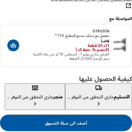
واصلة مع
UTRUSTA
مفصل مع مخمّد مدمج للمطبخ, 110 °
السعر السابق د.أ 16
16
د.أ
د.أ 11/2 قطعة
11
د.أ
/2 قطعة
أضف الى سلة
31خصم %، حفظ ‭5‬د.أ
العرض ساري يوليو 1 - أغسطس 16 أو حتى نفاذ الكمية
سعر الوحدة: ‭5.500‬د.أ/قطعة
ية الحصول عليها
تسليم
جاري التحقق من التوفر ...
متجر
جاري التحقق من التوفر ...
أضف الى سلة التسوق