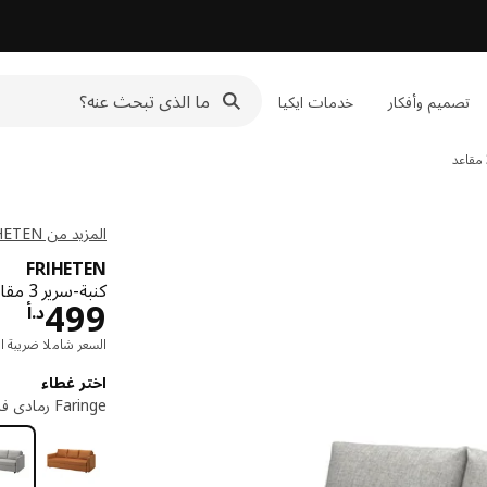
تصميم وأفكار
خدمات ايكيا
المزيد من FRIHETEN مجموعة
FRIHETEN
كنبة-سرير 3 مقاعد, Faringe رمادي فاتح
د.أ 
499
د.أ
السعر شاملا ضريبة ال
اختر غطاء
Faringe رمادي فاتح