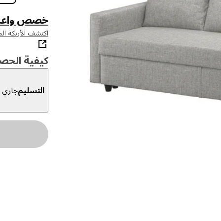
خصص واعرض
اكتشف الأريكة الم
كيفية الحص
التسليم
جاري ا