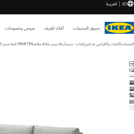
JO
العربية
تسوق المنتجات
أفكار للغرف
عروض وخصومات
المنتجات
الكنبات والكراسي بذراعين
كنبات - سرير
أريكة سرير بثلاثة مقاعد
FRIHETEN
كنبة-سرير 3 مقاعد
FRIHETEN الصور
طي الصور