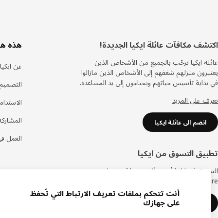
ذييل
اكتشف مكافآت عائلة ايكيا الجديدة!
هذه هي
عائلة ايكيا ترحّب بالجميع من الأشخاص الذين
عن ايكيا
يعتبرون منزلهم شغفهم إلى الأشخاص الذين مازالوا
في بداية تأسيس حياتهم ويحتاجون إلى يد المساعدة.
التصميم 
تعرف على المزيد
الاستدام
المشاركة
انضم الى عائلة ايكيا
العمل في
تطبيق التسوق من ايكيا
التسوق في ايكيا أصبح أكثر سهولة مع تطبيق متجر
IKEA Store الجديد.
أنت تتحكم بملفات تعريف الارتباط التي تُحفظ
على جهازك
حمل تطبيق ايكيا