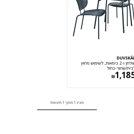
DUVS
שולחן ו-2 כיסאות, לשימוש מחוץ
/שחור-כחול
מחיר ‏₪ 1185
1,1
‏₪
מציג 1 מתוך 1 תוצאות