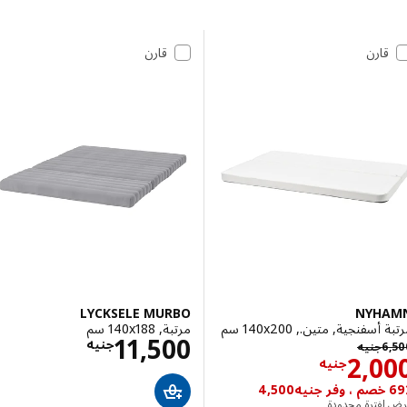
 إلى النتائج
مة النتائج
قارن
قارن
LYCKSELE MURBO
NYH
سفنجية, متين., ‎140x200 سم‏
مرتبة, ‎140x188 سم‏
الاسعار جنيه 0
11,500
جنيه 6500
جنيه
6
جنيه
الاسعار جنيه 2000
2,0
جنيه
فترة محدودة