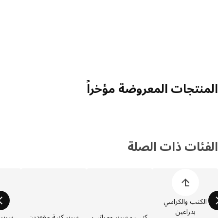
منتجات المعروضة مؤخراً
فئات ذات الصلة
 قائمة فئات المنتجات
الكنب والكراسي
بذراعين
كنب - سرير ومراتب
سرير كنبة مقعدين
سرير كنبة 3 مق