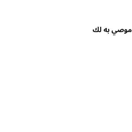
صي به لك