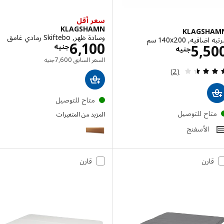
سعر أقل
KLAGSHAMN
KLAGSH
وسادة ظهر, Skiftebo رمادي غامق
فيه, ‎140x200 سم‏
الاسعار جنيه 0
6,100
الاسعار جنيه 5500
5,5
جنيه
جنيه
السعر السابق جنيه 7600
السعر السابق
7,600
جنيه
مراجعة: 3.5 من أصل 5 نجوم. إجمالي المراجعات:
(2)
متاح للتوصيل
تاح للتوصيل
المزيد من المتغيرات
KLAGSHAMN
الأسفنج
قارن
قارن