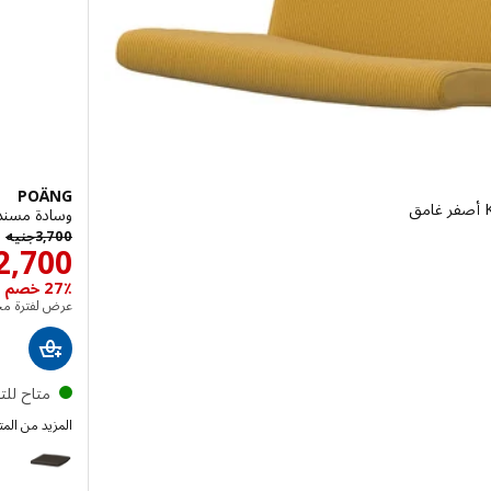
POÄNG
وسادة مسند أقدام, se
 جنيه 2500
جن
3,700
جنيه
2,700
27٪ خصم ، وفر جنيه1,000
عرض لفترة مح
متاح لل
المزيد من الم
POÄNG