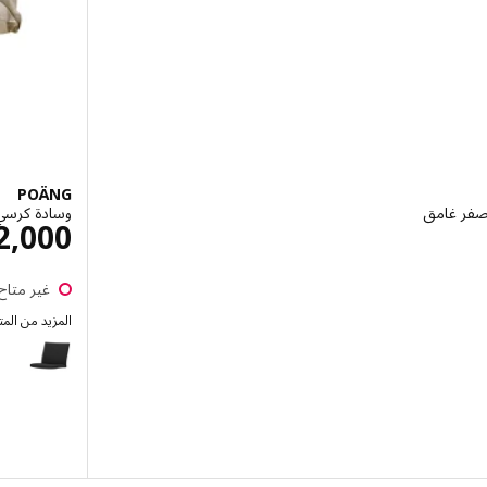
POÄNG
وسادة كرسي بذراع
 جنيه 2000
2,000
غير متاح 
المزيد من الم
POÄNG