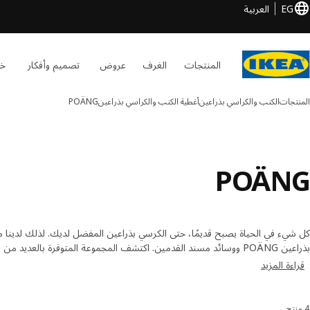
EG
العربية
المنتجات
الغرف
عروض
تصميم وأفكار
خد
المنتجات
الكنب والكراسي بذراعين
أغطية الكنب والكراسي بذراعين
POÄNG
POÄNG
كل شيء في الحياة يصبح قديمًا، حتى الكرسي بذراعين المفضل لديك. لذلك لدينا 
بذراعين POÄNG ووسائد مسند القدمين. اكتشف المجموعة المتوفرة بالعديد
وسائد الكراسي بذراعين ومساند القدم اونلاين من ايكيا.
قراءة المزيد
4 منتج