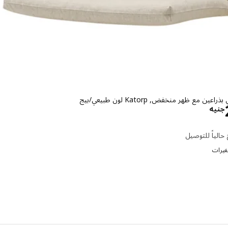
ين مع ظهر منخفض, Katorp لون طبيعي/بيج
الاسعار جنيه 2000
جنيه
حالياً للتوصيل
تغيرات
إختيار: POÄNG, وسادة مسند أقدا
إختيار: POÄNG, وسادة مسند أقدا