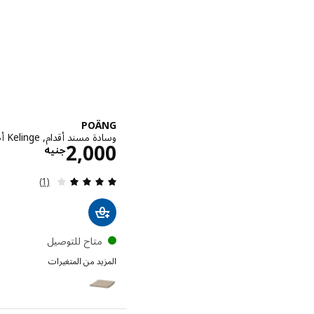
POÄNG
وسادة مسند أقدام, Kelinge أصفر غامق
الاسعار
2,000
جنيه
مراجعة: 4 من أصل 5 نجوم. إجمالي المراجعات:
(1)
متاح للتوصيل
المزيد من المتغيرات
POÄNG