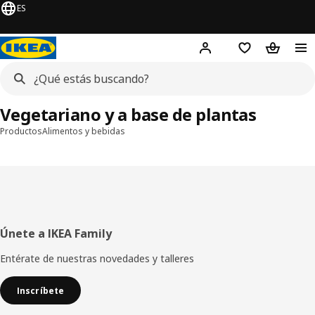
ES
¡
Hej!
Inicia sesión
Lista de compr
Bolsa de
Vegetariano y a base de plantas
Productos
Alimentos y bebidas
Pie
Únete a IKEA Family
de
Entérate de nuestras novedades y talleres
página
Inscríbete