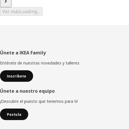
Ver más
Loading…
Pie
Únete a IKEA Family
de
Entérate de nuestras novedades y talleres
página
Inscríbete
Únete a nuestro equipo
¡Descubre el puesto que tenemos para ti!
Postula