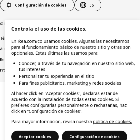
Configuración de cookies
ES
© Inter IKEA Systems BV 19992026
Controla el uso de las cookies.
Términos y condiciones
Política de tratamiento de datos personales
En Ikea.com/co usamos cookies. Algunas las necesitamos
para el funcionamiento básico de nuestro sitio y otras son
Autorización de tratamiento de datos personales
Política de cookies
opcionales. Estas últimas las usamos para:
Reglamento IKEA Family
Términos y Condiciones Promocionales
Conocer, a través de tu navegación en nuestro sitio web,
tus intereses
Protección de datos
Personalizar tu experiencia en el sitio
Para fines publicitarios, marketing y redes sociales
Al hacer click en “Aceptar cookies”, declaras estar de
acuerdo con la instalación de todas estas cookies. Si
prefieres configurarlas personalmente o rechazarlas, haz
click en “Configuración de cookies”.
Para mayor información, revisa nuestra
política de cookies.
Aceptar cookies
Configuración de cookies