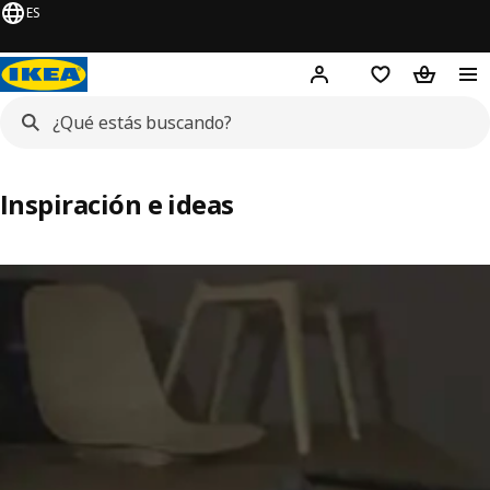
ES
¡
Hej!
Inicia sesión
Lista de compr
Bolsa de
Inspiración e ideas