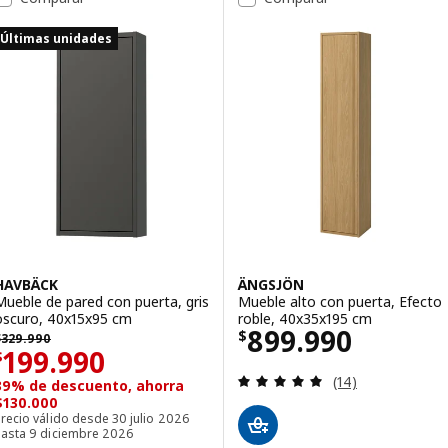
Últimas unidades
HAVBÄCK
ÄNGSJÖN
Mueble de pared con puerta, gris
Mueble alto con puerta, Efecto
oscuro, 40x15x95 cm
roble, 40x35x195 cm
El precio $ 899
899.990
 329990
$
$
329.990
El precio $ 199990
199.990
$
Evaluación: 4.9 d
(14)
39% de descuento, ahorra
$130.000
recio válido desde 30 julio 2026
hasta 9 diciembre 2026