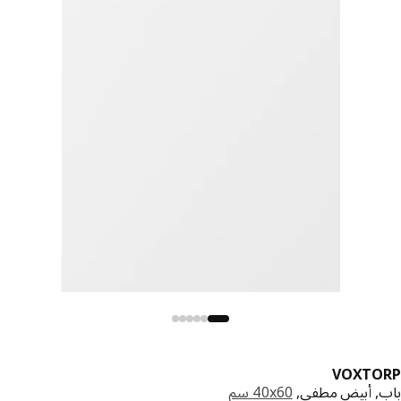
VOXTO
, أبيض مطفي,
‎40x60 سم‏