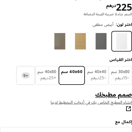
السعر درهم 225
2
درهم
ر شاملا ضريبة القيمة المضافة
 لون
:
أبيض مطفي
ر القياس
‎3 سم‏
‎40x40 سم‏
‎40x60 سم‏
‎40x80 سم‏
+9
درهم 15
درهم 25
درهم 25
1
درهم
−
25
درهم
+
25
درهم
م مطبخك
ء المطبخ الخاص بك في أدوات التخطيط لدينا
ال مع