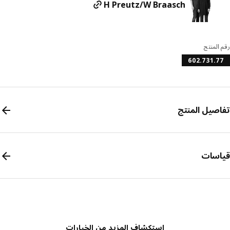
H Preutz/W Braasch
المنتج
602.731.
صيل المنتج
سات
استكشاف المزيد من الخيارات