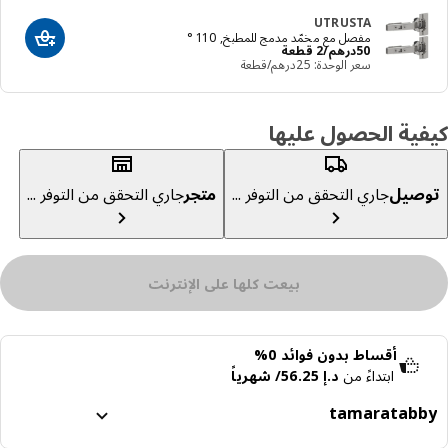
UTRUSTA
مفصل مع مخمّد مدمج للمطبخ, 110 °
أضف إلى عرب
السعر درهم 50/2 قطعة
50
درهم
/2 قطعة
سعر الوحدة: ‭25‬درهم/قطعة
ية الحصول عليها
صيل
جاري التحقق من التوفر ...
متجر
جاري التحقق من التوفر ...
بيعت كلها على الإنترنت
أقساط بدون فوائد 0%
ابتداءً من
د.إ 56.25/ شهرياً
tamara
tabb