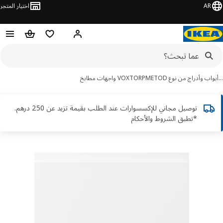
AR
اختيار المتجر
قائمة التسوق
سلة التسوق
مرحباً! تسجيل الدخول أو الاشتر
اب وأدراج من نوع METOD
VOXTORP واجهات مطابخ
توصيل مجاني للإكسسوارات عند الطلب بقيمة تزيد عن 250 درهم.
*تطبق الشروط والأحكام
ور