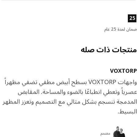
ا إلى 4 دفعات بدون فوائد
رف المزيد عن تابي
ئص المنتج
رف المزيد عن تمارا
لمدة 25 عام
تجات ذات صله
VOXTO
واجهات VOXTORP بسطح أبيض مطفي تضفي مظهراً
ياً وتعطي انطباعًا بالضوء والمساحة. المقابض
دمجة تنسجم بشكل مثالي مع التصميم وتعزز المظهر
سيط.
مصمم